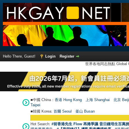
Hello There, Guest!
Login
Register
世界各地同志熱點 Global Ga
■中國 China：
香港 Hong Kong
上海 Shanghai
北京 Beij
Taipei
■韓國 Korea:
首爾 Seou
l
釜山 Busan
Hot Search:
#前香港先生 Flow 再捲爭議 昔日鍾培生百萬挑