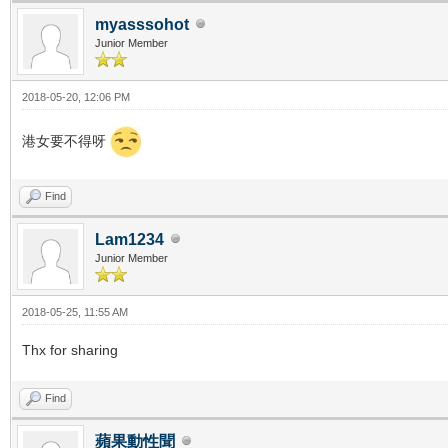
myasssohot
Junior Member
2018-05-20, 12:06 PM
港女要不得呀
Find
Lam1234
Junior Member
2018-05-25, 11:55 AM
Thx for sharing
Find
蘋果動性聞