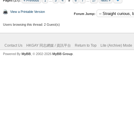
Pages (17):
« Previous
1
...
3
4
5
6
7
...
17
Next »
View a Printable Version
Forum Jump:
Users browsing this thread: 2 Guest(s)
Contact Us
HKGAY 同志網媒 / 資訊平台
Return to Top
Lite (Archive) Mode
Powered By
MyBB
, © 2002-2026
MyBB Group
.