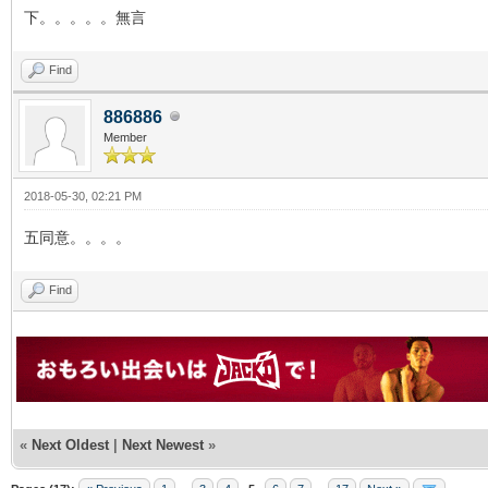
下。。。。。無言
Find
886886
Member
2018-05-30, 02:21 PM
五同意。。。。
Find
«
Next Oldest
|
Next Newest
»