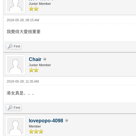
Junior Member
2018-05-28, 08:15 AM
我覺得大愛很重要
Find
Chair
Junior Member
2018-05-28, 11:35 AM
港女真是。。。
Find
lovepopo-4098
Member