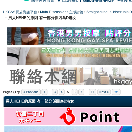
國泰男男廣告
#【恐同矮仔】擾亂香港機場秩序
#港男H
HKGAY 同志資訊平台
›
Main Discussions 主版討論
›
Straight curious, bise
男人HEHE的原因 有一部分係因為D港女
ge
Pages (17):
« Previous
1
...
3
4
5
6
7
...
17
Next »
男人HEHE的原因 有一部分係因為D港女