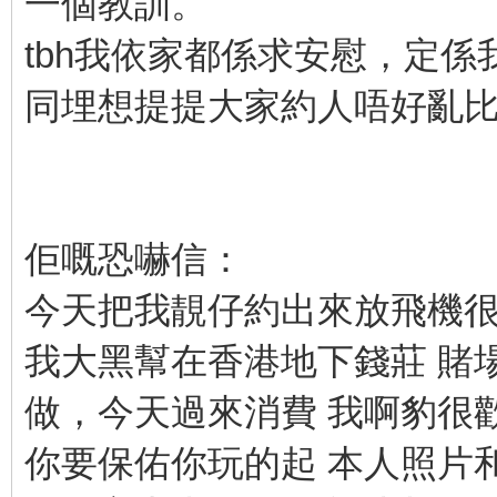
一個教訓。
tbh我依家都係求安慰，定係我
同埋想提提大家約人唔好亂比電話號
佢嘅恐嚇信：
今天把我靚仔約出來放飛機
我大黑幫在香港地下錢莊 賭
做，今天過來消費 我啊豹很
你要保佑你玩的起 本人照片和