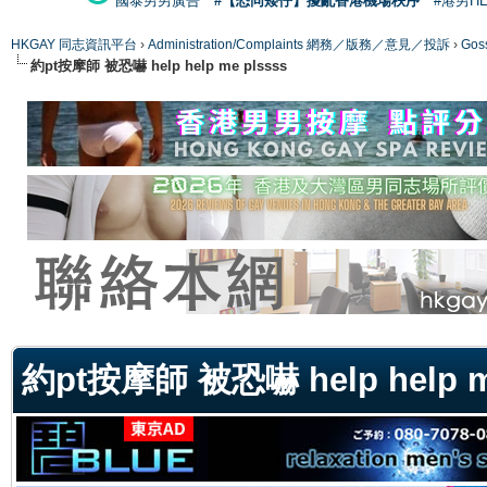
國泰男男廣告
#【恐同矮仔】擾亂香港機場秩序
#港男H
HKGAY 同志資訊平台
›
Administration/Complaints 網務／版務／意見／投訴
›
Gos
約pt按摩師 被恐嚇 help help me plssss
ge
約pt按摩師 被恐嚇 help help m