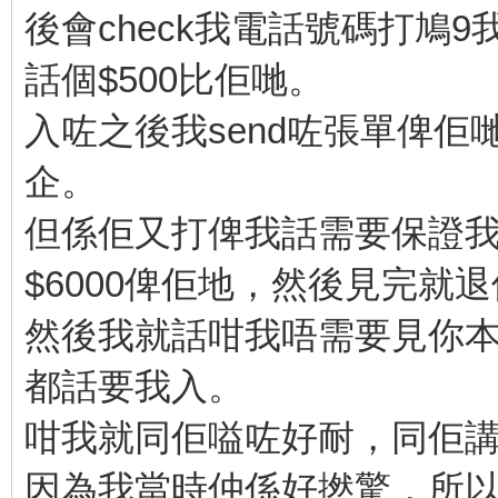
後會check我電話號碼打鳩9
話個$500比佢哋。
入咗之後我send咗張單俾
企。
但係佢又打俾我話需要保證我唔
$6000俾佢地，然後見完就
然後我就話咁我唔需要見你本
都話要我入。
咁我就同佢嗌咗好耐，同佢講話
因為我當時仲係好撚驚，所以我