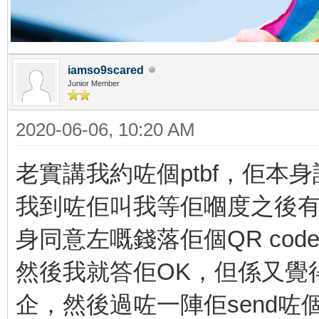
iamso9scared
Junior Member
2020-06-06, 10:20 AM
老實講我約咗個ptbf，佢
我到咗佢叫我等佢嗰度之後有
身同意左嘅錢落佢個QR cod
然後我就答佢OK，但係又覺
企，然後過咗一陣佢send咗個