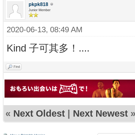
pkpk818
Junior Member
2020-06-13, 08:49 AM
Kind 子可其多！....
Find
«
Next Oldest
|
Next Newest