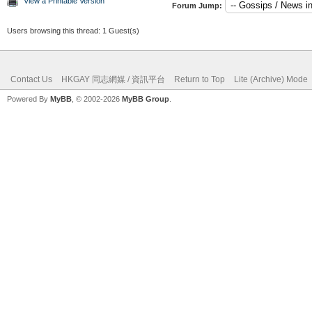
View a Printable Version
Forum Jump:
Users browsing this thread: 1 Guest(s)
Contact Us
HKGAY 同志網媒 / 資訊平台
Return to Top
Lite (Archive) Mode
Powered By
MyBB
, © 2002-2026
MyBB Group
.