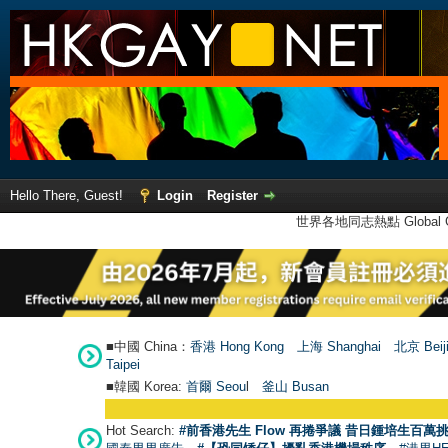
Hello There, Guest!
Login
Register
世界各地同志熱點 Global Ga
■中國 China：
香港 Hong Kong
上海 Shanghai
北京 Beij
Taipei
■韓國 Korea:
首爾 Seou
l
釜山 Busan
Hot Search:
#前香港先生 Flow 再捲爭議 昔日鍾培生百萬挑