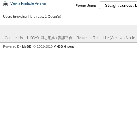
View a Printable Version
Forum Jump:
Users browsing this thread: 1 Guest(s)
Contact Us
HKGAY 同志網媒 / 資訊平台
Return to Top
Lite (Archive) Mode
Powered By
MyBB
, © 2002-2026
MyBB Group
.