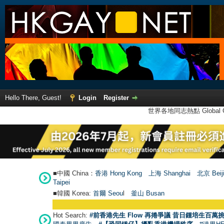
Hello There, Guest!
Login
Register
世界各地同志熱點 Global Ga
■中國 China：
香港 Hong Kong
上海 Shanghai
北京 Beij
Taipei
■韓國 Korea:
首爾 Seou
l
釜山 Busan
Hot Search:
#前香港先生 Flow 再捲爭議 昔日鍾培生百萬挑