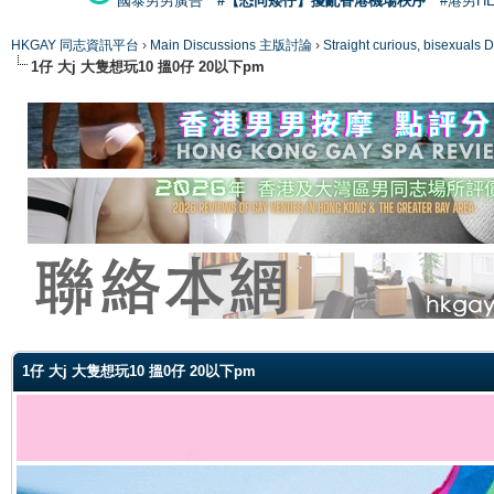
國泰男男廣告
#【恐同矮仔】擾亂香港機場秩序
#港男H
HKGAY 同志資訊平台
›
Main Discussions 主版討論
›
Straight curious, bise
1仔 大j 大隻想玩10 搵0仔 20以下pm
ge
1仔 大j 大隻想玩10 搵0仔 20以下pm