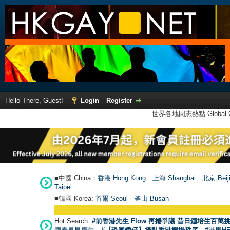
Hello There, Guest!
Login
Register
世界各地同志熱點 Global Ga
■中國 China：
香港 Hong Kong
上海 Shanghai
北京 Beij
Taipei
■韓國 Korea:
首爾 Seou
l
釜山 Busan
Hot Search:
#前香港先生 Flow 再捲爭議 昔日鍾培生百萬挑