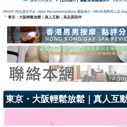
國泰男男廣告
#【恐同矮仔】擾亂香港機場秩序
#港男H
HKGAY 同志資訊平台
›
Main Recommendations 重點推介
›
HEHE潮男同人誌 Gay 
東京・大阪輕鬆放鬆｜真人互動，高品質陪伴
ge
東京・大阪輕鬆放鬆｜真人互