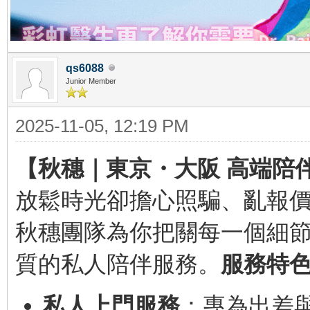
qs6088
Junior Member
2025-11-05, 12:19 PM
【秋穗｜東京・大阪 高端陪
放鬆時光卻擔心照騙、亂報
秋穗團隊為你把關每一個細
質的私人陪伴服務。
服務特
私人上門服務
：專為出差