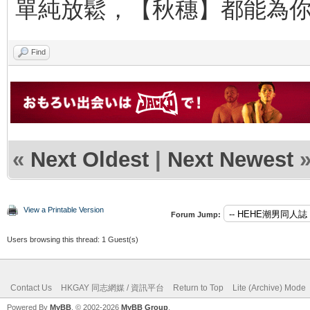
單純放鬆，【秋穗】都能為
Find
«
Next Oldest
|
Next Newest
View a Printable Version
Forum Jump:
Users browsing this thread: 1 Guest(s)
Contact Us
HKGAY 同志網媒 / 資訊平台
Return to Top
Lite (Archive) Mode
Powered By
MyBB
, © 2002-2026
MyBB Group
.