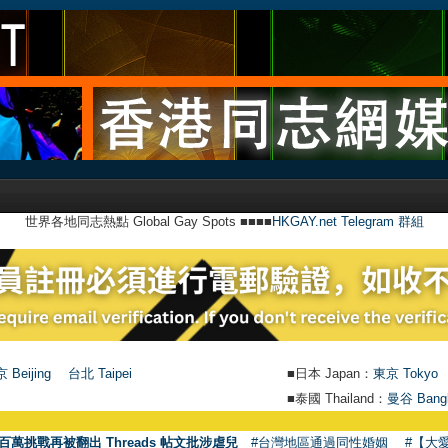
世界各地同志熱點 Global Gay Spots ■■■■
HKGAY.net Telegram 群組
 Beijing
台北 Taipei
■日本 Japan：
東京 Tokyo
■泰國 Thailand：
曼谷 Bang
●
百萬挑戰再被翻出 Threads 帖文批涉虐兒
#台灣地區通過同性婚姻
#【大