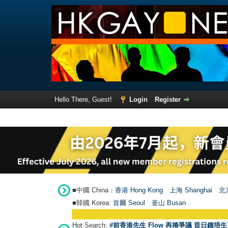
Hello There, Guest!
Login
Register
■中國 China：
香港 Hong Kong
上海 Shanghai
北京
■韓國 Korea:
首爾 Seou
l
釜山 Busan
Hot Search:
#前香港先生 Flow 再捲爭議 昔日鍾培生