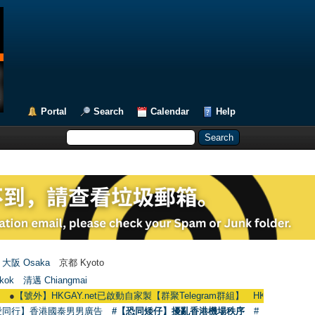
Portal
Search
Calendar
Help
大阪 Osaka
京都 Kyoto
kok
清邁 Chiangmai
【號外】HKGAY.net已啟動自家製【群聚Telegram群組】 HKGAY.net has already op
愛同行】香港國泰男男廣告
#【恐同矮仔】擾亂香港機場秩序
#