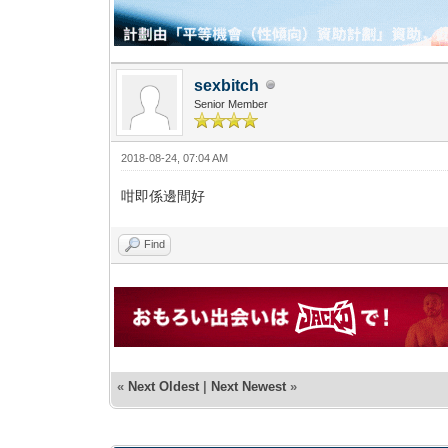
sexbitch
Senior Member
2018-08-24, 07:04 AM
咁即係邊間好
Find
«
Next Oldest
|
Next Newest
»