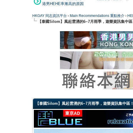
港男HEHE率漸高的原因
HKGAY 同志資訊平台
›
Main Recommendations 重點推介
›
HE
【泰國Silom】風起雲湧的6~7月雨季，遊樂資訊集中區
0 Vote(s) - 0 Average
1
2
3
4
5
【泰國Silom】風起雲湧的6~7月雨季，遊樂資訊集中區