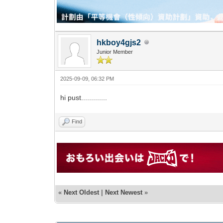
hkboy4gjs2
Junior Member
2025-09-09, 06:32 PM
hi pust.............
Find
«
Next Oldest
|
Next Newest
»