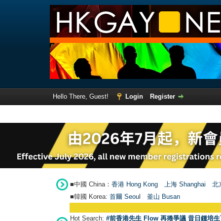
Hello There, Guest!
Login
Register
■中國 China：
香港 Hong Kong
上海 Shanghai
北京
■韓國 Korea:
首爾 Seou
l
釜山 Busan
Hot Search:
#前香港先生 Flow 再捲爭議 昔日鍾培生