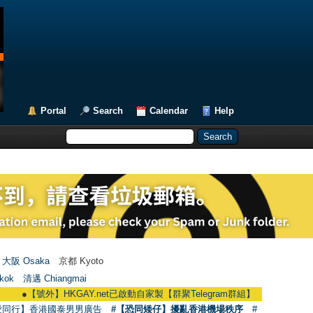
Portal
Search
Calendar
Help
大阪 Osaka
京都 Kyoto
kok
清邁 Chiangmai
●
【號外】HKGAY.net已啟動自家製【群聚Telegram群組】 HKGAY.net has already 
愛同行】香港國泰男男廣告
#【恐同矮仔】擾亂香港機場秩序
#