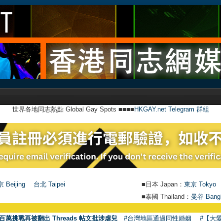
世界各地同志熱點 Global Gay Spots ■■■■
HKGAY.net Telegram 群組
 Beijing
台北 Taipei
■日本 Japan：
東京 Tokyo
■泰國 Thailand：
曼谷 Bang
百萬挑戰再被翻出 Threads 帖文批涉虐兒
#台灣地區通過同性婚姻
#【大