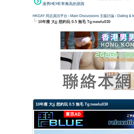
港男HEHE率漸高的原因
HKGAY 同志資訊平台
›
Main Discussions 主版討論
›
Dating
10年瘦 大jj 想約玩 0.5 無毛 Tg:newlu030
0 Vote(s) - 0 Average
1
2
3
4
5
10年瘦 大jj 想約玩 0.5 無毛 Tg:newlu030