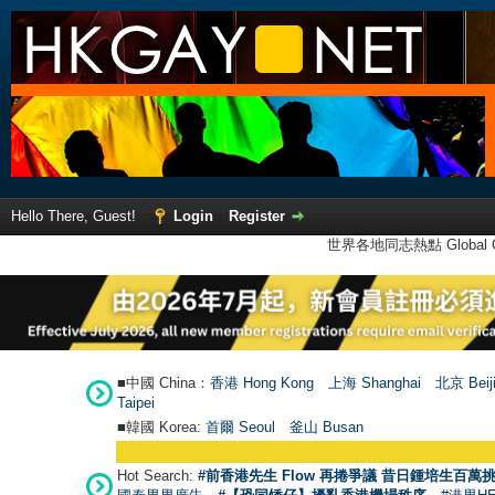
Hello There, Guest!
Login
Register
世界各地同志熱點 Global Ga
■中國 China：
香港 Hong Kong
上海 Shanghai
北京 Beij
Taipei
■韓國 Korea:
首爾 Seou
l
釜山 Busan
Hot Search:
#前香港先生 Flow 再捲爭議 昔日鍾培生百萬挑