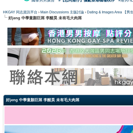
國泰男男廣告
#【恐同矮仔】擾亂香港機場秩序
#港男H
HKGAY 同志資訊平台
›
Main Discussions 主版討論
›
Dating & Images Ar
好jeng 中學童顏巨屌 李醒昊 未有毛大肉屌
ge
好jeng 中學童顏巨屌 李醒昊 未有毛大肉屌