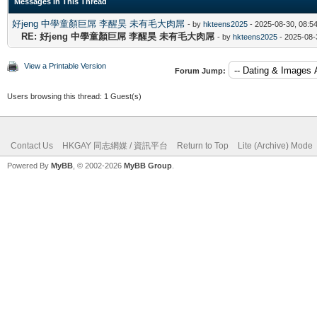
Messages In This Thread
好jeng 中學童顏巨屌 李醒昊 未有毛大肉屌
- by
hkteens2025
- 2025-08-30, 08:5
RE: 好jeng 中學童顏巨屌 李醒昊 未有毛大肉屌
- by
hkteens2025
- 2025-08-
View a Printable Version
Forum Jump:
Users browsing this thread: 1 Guest(s)
Contact Us
HKGAY 同志網媒 / 資訊平台
Return to Top
Lite (Archive) Mode
Powered By
MyBB
, © 2002-2026
MyBB Group
.