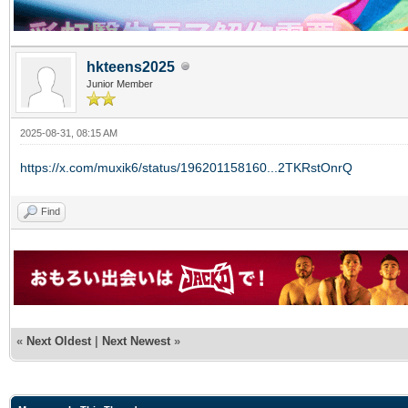
hkteens2025
Junior Member
2025-08-31, 08:15 AM
https://x.com/muxik6/status/196201158160...2TKRstOnrQ
Find
«
Next Oldest
|
Next Newest
»