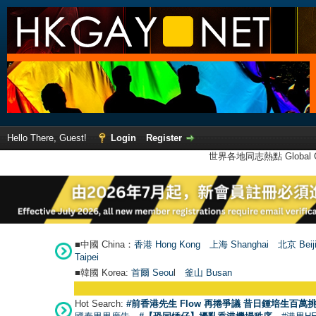
Hello There, Guest!
Login
Register
世界各地同志熱點 Global Ga
■中國 China：
香港 Hong Kong
上海 Shanghai
北京 Beij
Taipei
■韓國 Korea:
首爾 Seou
l
釜山 Busan
Hot Search:
#前香港先生 Flow 再捲爭議 昔日鍾培生百萬挑