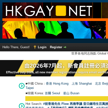
Hello There, Guest!
Login
Register
世界各地同志熱點 Global Ga
■中國 China：
香港 Hong Kong
上海 Shanghai
北京 Beij
Taipei
■韓國 Korea:
首爾 Seou
l
釜山 Busan
Hot Search:
#前香港先生 Flow 再捲爭議 昔日鍾培生百萬挑