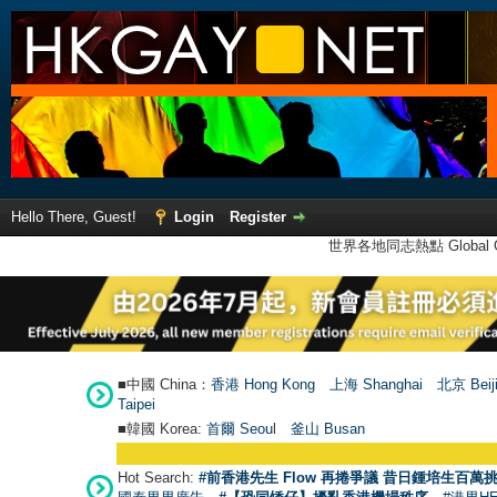
Hello There, Guest!
Login
Register
世界各地同志熱點 Global Ga
■中國 China：
香港 Hong Kong
上海 Shanghai
北京 Beij
Taipei
■韓國 Korea:
首爾 Seou
l
釜山 Busan
Hot Search:
#前香港先生 Flow 再捲爭議 昔日鍾培生百萬挑