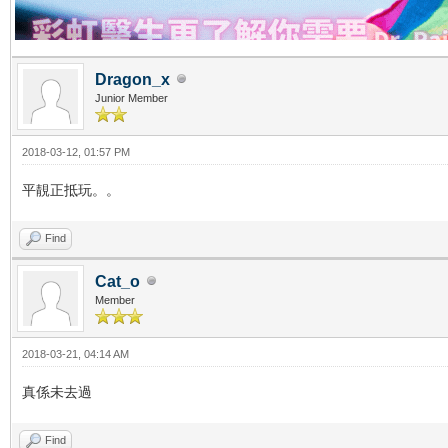
Dragon_x
Junior Member
2018-03-12, 01:57 PM
平靚正抵玩。。
Find
Cat_o
Member
2018-03-21, 04:14 AM
真係未去過
Find