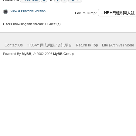
View a Printable Version
Forum Jump:
Users browsing this thread: 1 Guest(s)
Contact Us
HKGAY 同志網媒 / 資訊平台
Return to Top
Lite (Archive) Mode
Powered By
MyBB
, © 2002-2026
MyBB Group
.