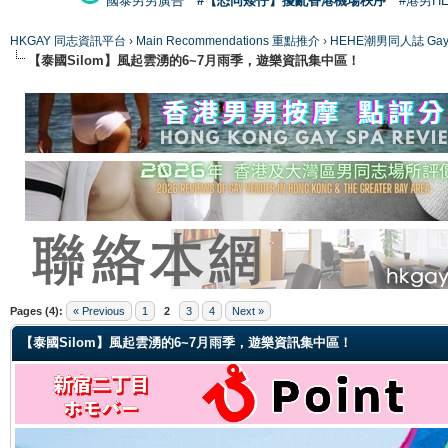
國泰男男廣告
#【恐同矮仔】擾亂香港機場秩序
#港男H
HKGAY 同志資訊平台
›
Main Recommendations 重點推介
›
HEHE潮男同人誌 Gay 
【泰國Silom】風起雲湧的6~7月雨季，遊樂資訊集中區！
ge
Pages (4):
« Previous
1
2
3
4
Next »
【泰國Silom】風起雲湧的6~7月雨季，遊樂資訊集中區！