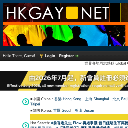
Hello There, Guest!
Login
Register
世界各地同志熱點 Global Ga
■中國 China：
香港 Hong Kong
上海 Shanghai
北京 Beij
Taipei
■韓國 Korea:
首爾 Seou
l
釜山 Busan
Hot Search:
#前香港先生 Flow 再捲爭議 昔日鍾培生百萬挑