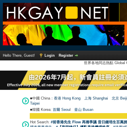
Hello There, Guest!
Login
Register
世界各地同志熱點 Global Ga
■中國 China：
香港 Hong Kong
上海 Shanghai
北京 Beij
Taipei
■韓國 Korea:
首爾 Seou
l
釜山 Busan
Hot Search:
#前香港先生 Flow 再捲爭議 昔日鍾培生百萬挑