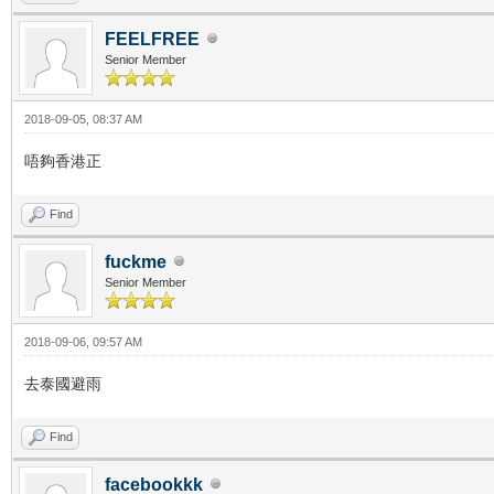
FEELFREE
Senior Member
2018-09-05, 08:37 AM
唔夠香港正
Find
fuckme
Senior Member
2018-09-06, 09:57 AM
去泰國避雨
Find
facebookkk