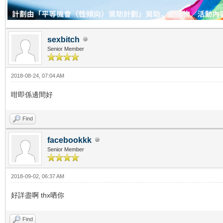
sexbitch
Senior Member
2018-08-24, 07:04 AM
咁即係邊間好
Find
facebookkk
Senior Member
2018-09-02, 06:37 AM
好詳盡啊 thx哂你
Find