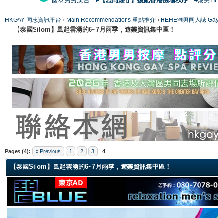
國泰男男廣告
#【恐同矮仔】擾亂香港機場秩序
#港男H
HKGAY 同志資訊平台
›
Main Recommendations 重點推介
›
HEHE潮男同人誌 Gay 
【泰國Silom】風起雲湧的6~7月雨季，遊樂資訊集中區！
ge
Pages (4):
« Previous
1
2
3
4
【泰國Silom】風起雲湧的6~7月雨季，遊樂資訊集中區！