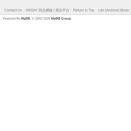
Contact Us
HKGAY 同志網媒 / 資訊平台
Return to Top
Lite (Archive) Mode
Powered By
MyBB
, © 2002-2026
MyBB Group
.