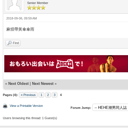
Senior Member
2018-09-06, 09:59 AM
麻煩帶黃傘傘雨
Find
«
Next Oldest
|
Next Newest
»
Pages (4):
« Previous
1
2
3
4
View a Printable Version
Forum Jump:
Users browsing this thread: 1 Guest(s)