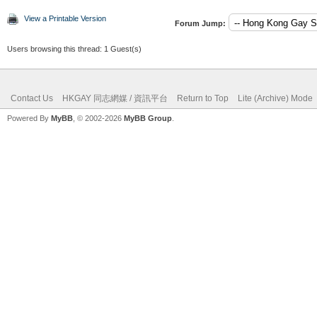
View a Printable Version
Forum Jump:
Users browsing this thread: 1 Guest(s)
Contact Us
HKGAY 同志網媒 / 資訊平台
Return to Top
Lite (Archive) Mode
Powered By
MyBB
, © 2002-2026
MyBB Group
.