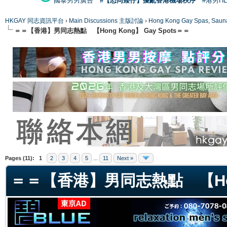
國泰男男廣告
#【恐同矮仔】擾亂香港機場秩序
#港男H
HKGAY 同志資訊平台
›
Main Discussions 主版討論
›
Hong Kong Gay Spas
＝＝【香港】男同志熱點 【Hong Kong】 Gay Spots＝＝
ge
Pages (11):
1
2
3
4
5
...
11
Next »
＝＝【香港】男同志熱點 【Hong 