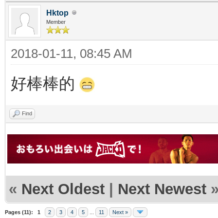
Hktop
Member
2018-01-11, 08:45 AM
好棒棒的
Find
«
Next Oldest
|
Next Newest
Pages (11):
1
2
3
4
5
...
11
Next »