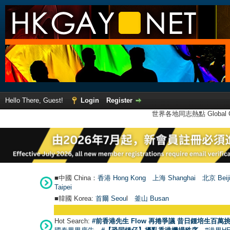
Hello There, Guest!
Login
Register
世界各地同志熱點 Global Ga
■中國 China：
香港 Hong Kong
上海 Shanghai
北京 Beij
Taipei
■韓國 Korea:
首爾 Seou
l
釜山 Busan
Hot Search:
#前香港先生 Flow 再捲爭議 昔日鍾培生百萬挑