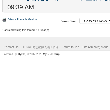
09:39 AM
View a Printable Version
Forum Jump:
Users browsing this thread: 1 Guest(s)
Contact Us
HKGAY 同志網媒 / 資訊平台
Return to Top
Lite (Archive) Mode
Powered By
MyBB
, © 2002-2026
MyBB Group
.