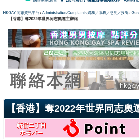
國泰男男廣告
#【恐同矮仔】擾亂香港機場秩序
#港男H
HKGAY 同志資訊平台
›
Administration/Complaints 網務／版務／意見／投訴
›
Gos
【香港】奪2022年世界同志奧運主辦權
ge
【香港】奪2022年世界同志奧