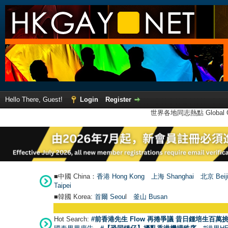
Hello There, Guest!
Login
Register
世界各地同志熱點 Global Ga
■中國 China：
香港 Hong Kong
上海 Shanghai
北京 Beij
Taipei
■韓國 Korea:
首爾 Seou
l
釜山 Busan
Hot Search:
#前香港先生 Flow 再捲爭議 昔日鍾培生百萬挑