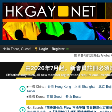
Hello There, Guest!
Login
Register
世界各地同志熱點 Global Ga
■中國 China：
香港 Hong Kong
上海 Shanghai
北京 Beij
Taipei
■韓國 Korea:
首爾 Seou
l
釜山 Busan
Hot Search:
#前香港先生 Flow 再捲爭議 昔日鍾培生百萬挑