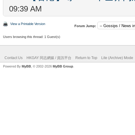
09:39 AM
View a Printable Version
Forum Jump:
Users browsing this thread: 1 Guest(s)
Contact Us
HKGAY 同志網媒 / 資訊平台
Return to Top
Lite (Archive) Mode
Powered By
MyBB
, © 2002-2026
MyBB Group
.