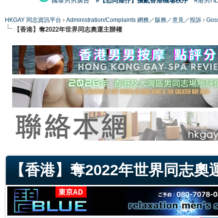
國泰男男廣告
#【恐同矮仔】擾亂香港機場秩序
#港男H
HKGAY 同志資訊平台
›
Administration/Complaints 網務／版務／意見／投訴
›
Gos
【香港】奪2022年世界同志奧運主辦權
ge
【香港】奪2022年世界同志奧