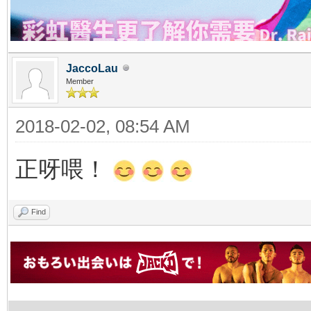
JaccoLau
Member
2018-02-02, 08:54 AM
正呀喂！
Find