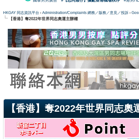
國泰男男廣告
#【恐同矮仔】擾亂香港機場秩序
#港男H
HKGAY 同志資訊平台
›
Administration/Complaints 網務／版務／意見／投訴
›
Gos
【香港】奪2022年世界同志奧運主辦權
ge
【香港】奪2022年世界同志奧