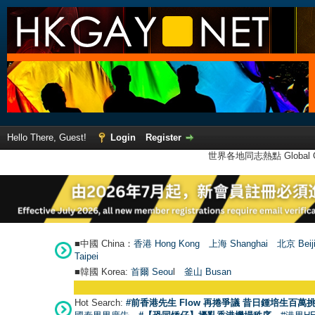
Hello There, Guest!
Login
Register
世界各地同志熱點 Global Ga
■中國 China：
香港 Hong Kong
上海 Shanghai
北京 Beij
Taipei
■韓國 Korea:
首爾 Seou
l
釜山 Busan
Hot Search:
#前香港先生 Flow 再捲爭議 昔日鍾培生百萬挑