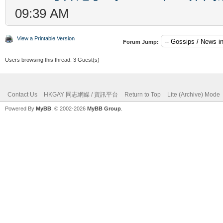
09:39 AM
View a Printable Version
Forum Jump:
Users browsing this thread: 3 Guest(s)
Contact Us
HKGAY 同志網媒 / 資訊平台
Return to Top
Lite (Archive) Mode
Powered By
MyBB
, © 2002-2026
MyBB Group
.