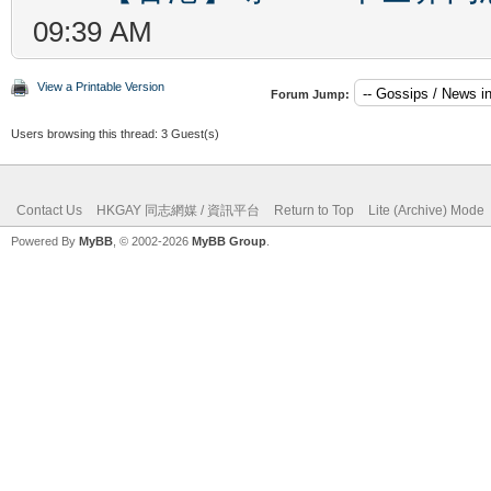
09:39 AM
View a Printable Version
Forum Jump:
Users browsing this thread: 3 Guest(s)
Contact Us
HKGAY 同志網媒 / 資訊平台
Return to Top
Lite (Archive) Mode
Powered By
MyBB
, © 2002-2026
MyBB Group
.