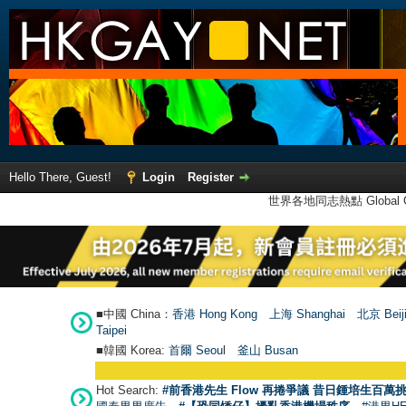
Hello There, Guest!
Login
Register
世界各地同志熱點 Global Ga
■中國 China：
香港 Hong Kong
上海 Shanghai
北京 Beij
Taipei
■韓國 Korea:
首爾 Seou
l
釜山 Busan
Hot Search:
#前香港先生 Flow 再捲爭議 昔日鍾培生百萬挑