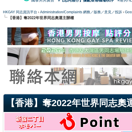
國泰男男廣告
#【恐同矮仔】擾亂香港機場秩序
#港男H
HKGAY 同志資訊平台
›
Administration/Complaints 網務／版務／意見／投訴
›
Gos
【香港】奪2022年世界同志奧運主辦權
ge
【香港】奪2022年世界同志奧