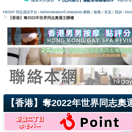
國泰男男廣告
#【恐同矮仔】擾亂香港機場秩序
#港男H
HKGAY 同志資訊平台
›
Administration/Complaints 網務／版務／意見／投訴
›
Gos
【香港】奪2022年世界同志奧運主辦權
ge
【香港】奪2022年世界同志奧