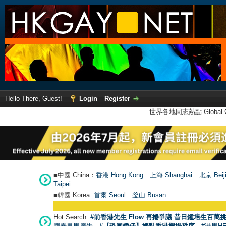
Hello There, Guest!
Login
Register
世界各地同志熱點 Global Ga
■中國 China：
香港 Hong Kong
上海 Shanghai
北京 Beij
Taipei
■韓國 Korea:
首爾 Seou
l
釜山 Busan
Hot Search:
#前香港先生 Flow 再捲爭議 昔日鍾培生百萬挑