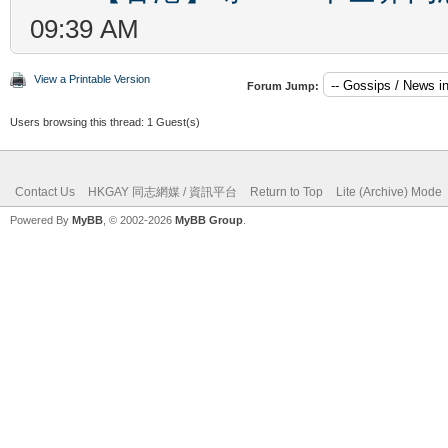
09:39 AM
View a Printable Version
Forum Jump:
Users browsing this thread: 1 Guest(s)
Contact Us
HKGAY 同志網媒 / 資訊平台
Return to Top
Lite (Archive) Mode
Powered By
MyBB
, © 2002-2026
MyBB Group
.