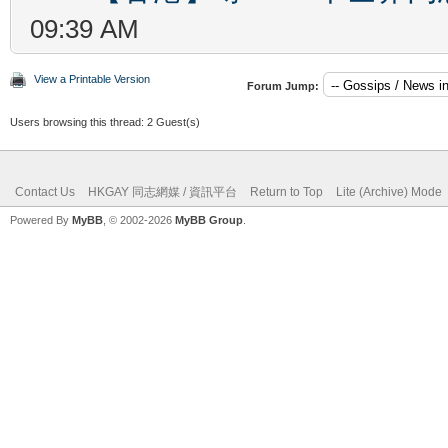
09:39 AM
View a Printable Version
Forum Jump:
Users browsing this thread: 2 Guest(s)
Contact Us
HKGAY 同志網媒 / 資訊平台
Return to Top
Lite (Archive) Mode
Powered By
MyBB
, © 2002-2026
MyBB Group
.