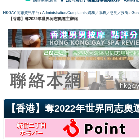
國泰男男廣告
#【恐同矮仔】擾亂香港機場秩序
#港男H
HKGAY 同志資訊平台
›
Administration/Complaints 網務／版務／意見／投訴
›
Gos
【香港】奪2022年世界同志奧運主辦權
ge
【香港】奪2022年世界同志奧