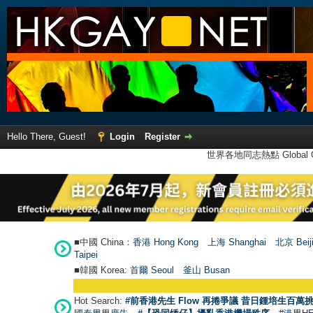
Hello There, Guest!
Login
Register
世界各地同志熱點 Global Ga
■中國 China：
香港 Hong Kong
上海 Shanghai
北京 Beij
Taipei
■韓國 Korea:
首爾 Seou
l
釜山 Busan
Hot Search:
#前香港先生 Flow 再捲爭議 昔日鍾培生百萬挑