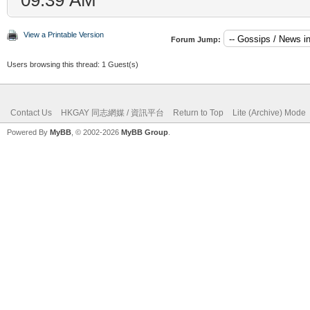
View a Printable Version
Forum Jump:
Users browsing this thread: 1 Guest(s)
Contact Us
HKGAY 同志網媒 / 資訊平台
Return to Top
Lite (Archive) Mode
Powered By
MyBB
, © 2002-2026
MyBB Group
.