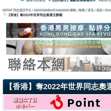
國泰男男廣告
#【恐同矮仔】擾亂香港機場秩序
#港男H
HKGAY 同志資訊平台
›
Administration/Complaints 網務／版務／意見／投訴
›
Gos
【香港】奪2022年世界同志奧運主辦權
ge
【香港】奪2022年世界同志奧