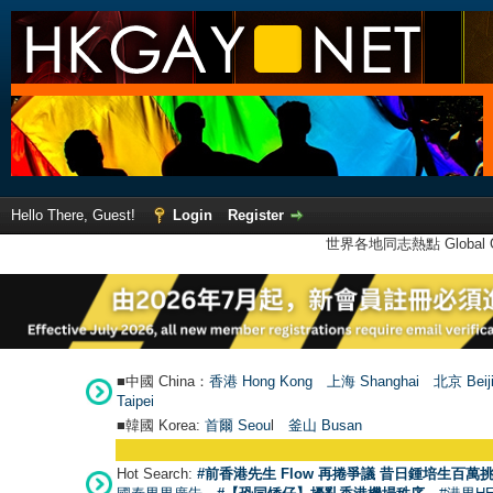
Hello There, Guest!
Login
Register
世界各地同志熱點 Global Ga
■中國 China：
香港 Hong Kong
上海 Shanghai
北京 Beij
Taipei
■韓國 Korea:
首爾 Seou
l
釜山 Busan
Hot Search:
#前香港先生 Flow 再捲爭議 昔日鍾培生百萬挑