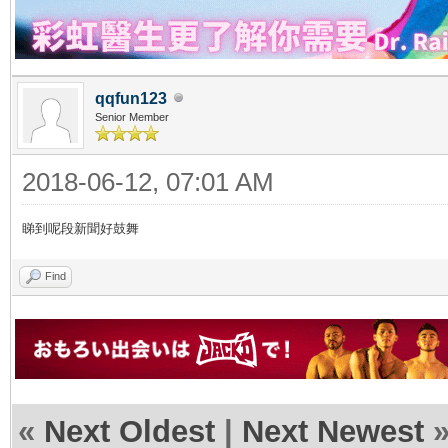
qqfun123
Senior Member
2018-06-12, 07:01 AM
睇到呢段新聞好鼓舞
Find
«
Next Oldest
|
Next Newest