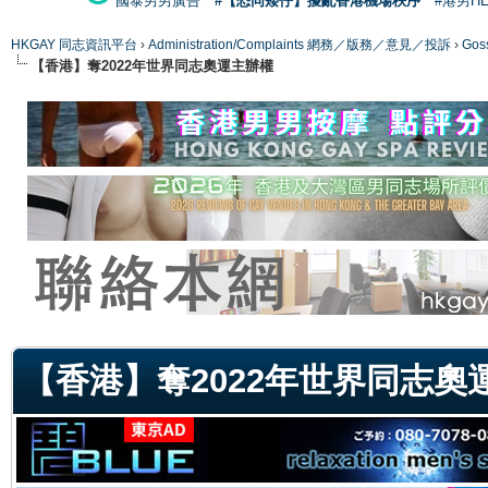
國泰男男廣告
#【恐同矮仔】擾亂香港機場秩序
#港男H
HKGAY 同志資訊平台
›
Administration/Complaints 網務／版務／意見／投訴
›
Gos
【香港】奪2022年世界同志奧運主辦權
ge
【香港】奪2022年世界同志奧