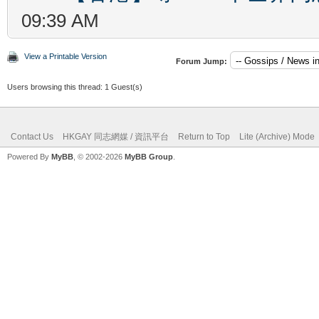
09:39 AM
View a Printable Version
Forum Jump:
Users browsing this thread: 1 Guest(s)
Contact Us
HKGAY 同志網媒 / 資訊平台
Return to Top
Lite (Archive) Mode
Powered By
MyBB
, © 2002-2026
MyBB Group
.