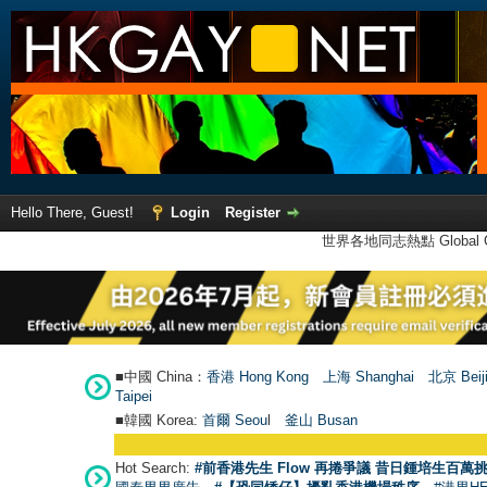
Hello There, Guest!
Login
Register
世界各地同志熱點 Global Ga
■中國 China：
香港 Hong Kong
上海 Shanghai
北京 Beij
Taipei
■韓國 Korea:
首爾 Seou
l
釜山 Busan
Hot Search:
#前香港先生 Flow 再捲爭議 昔日鍾培生百萬挑