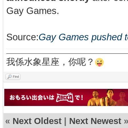
Gay Games.
Source:
Gay Games pushed t
我係水象星座，你呢？
Find
«
Next Oldest
|
Next Newest