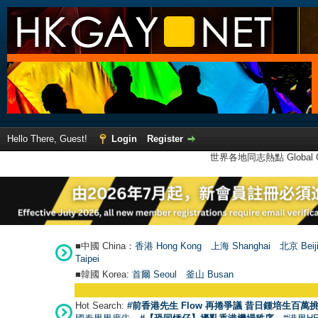
Hello There, Guest!
Login
Register
世界各地同志熱點 Global Ga
■中國 China：
香港 Hong Kong
上海 Shanghai
北京 Beij
Taipei
■韓國 Korea:
首爾 Seou
l
釜山 Busan
Hot Search:
#前香港先生 Flow 再捲爭議 昔日鍾培生百萬挑