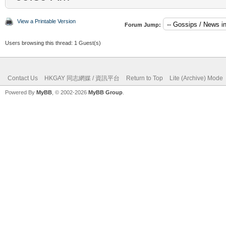
View a Printable Version
Forum Jump:
Users browsing this thread: 1 Guest(s)
Contact Us
HKGAY 同志網媒 / 資訊平台
Return to Top
Lite (Archive) Mode
Powered By
MyBB
, © 2002-2026
MyBB Group
.