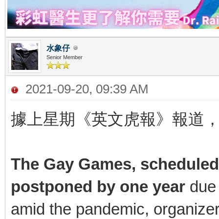
水象仔
Senior Member
2021-09-20, 09:39 AM
據上星期《英文虎報》報道，
The Gay Games, scheduled 
postponed by one year
due 
amid the pandemic, organize