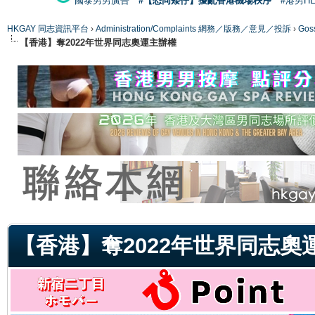
國泰男男廣告
#【恐同矮仔】擾亂香港機場秩序
#港男H
HKGAY 同志資訊平台
›
Administration/Complaints 網務／版務／意見／投訴
›
Gos
【香港】奪2022年世界同志奧運主辦權
ge
【香港】奪2022年世界同志奧