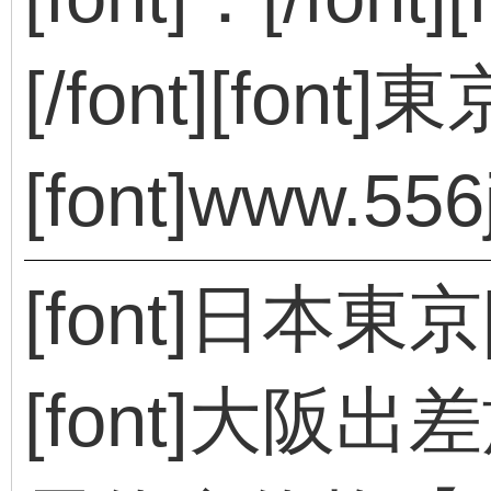
[/font][font
[font]www.556j
[font]日本東京[/fo
[font]大阪