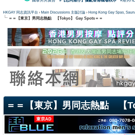
國泰男男廣告
#【恐同矮仔】擾亂香港機場秩序
#港男H
HKGAY 同志資訊平台
›
Main Discussions 主版討論
›
Hong Kong Gay Spas
＝＝【東京】男同志熱點 【Tokyo】 Gay Spots＝＝
ge
＝＝【東京】男同志熱點 【Toky