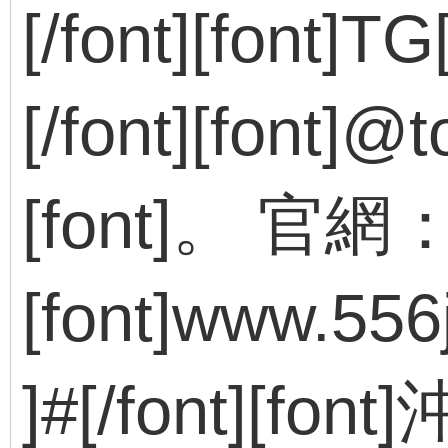
[/font][font]TG
[/font][font]@
[font]。 官網：[
[font]www.556j
]#[/font][f