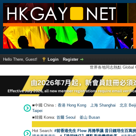
Hello There, Guest!
Login
Register
世界各地同志熱點 Global Ga
■中國 China：
香港 Hong Kong
上海 Shanghai
北京 Beij
Taipei
■韓國 Korea:
首爾 Seou
l
釜山 Busan
●
【
Hot Search:
#前香港先生 Flow 再捲爭議 昔日鍾培生百萬挑