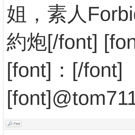
姐，素人Forb
約炮[/font] [fon
[font]：[/font]
[font]@tom7115
Find