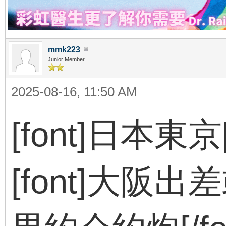
mmk223
Junior Member
2025-08-16, 11:50 AM
[font]日本東京[/fo
[font]大阪