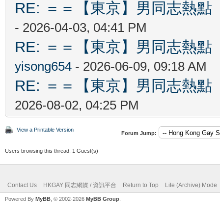
RE: ＝＝【東京】男同志熱點 【T
- 2026-04-03, 04:41 PM
RE: ＝＝【東京】男同志熱點 【T
yisong654
- 2026-06-09, 09:18 AM
RE: ＝＝【東京】男同志熱點 【T
2026-08-02, 04:25 PM
View a Printable Version
Forum Jump:
Users browsing this thread: 1 Guest(s)
Contact Us
HKGAY 同志網媒 / 資訊平台
Return to Top
Lite (Archive) Mode
Powered By
MyBB
, © 2002-2026
MyBB Group
.