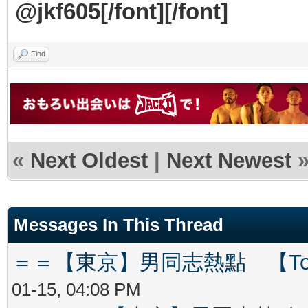
@jkf605[/font][/font]
Find
«
Next Oldest
|
Next Newest
Messages In This Thread
＝＝【東京】男同志熱點 【Tokyo
01-15, 04:08 PM