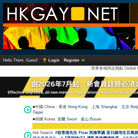
Hello There, Guest!
Login
Register
世界各地同志熱點 Global Ga
■中國 China：
香港 Hong Kong
上海 Shanghai
北京 Beij
Taipei
■韓國 Korea:
首爾 Seou
l
釜山 Busan
●
【號外】
Hot Search:
#前香港先生 Flow 再捲爭議 昔日鍾培生百萬挑