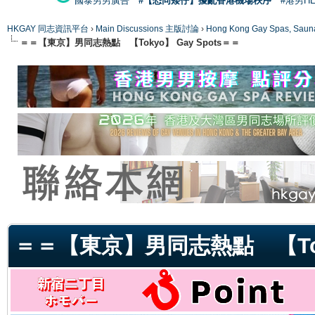
國泰男男廣告
#【恐同矮仔】擾亂香港機場秩序
#港男H
HKGAY 同志資訊平台
›
Main Discussions 主版討論
›
Hong Kong Gay Spas
＝＝【東京】男同志熱點 【Tokyo】 Gay Spots＝＝
ge
＝＝【東京】男同志熱點 【Toky