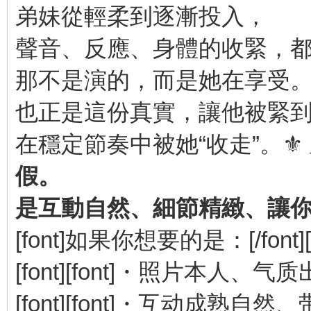
弟妹從輕柔到逐漸投入，
聲音、反應、身體的收緊，
那不是演的，而是她在享受
也正是這份真實，讓他被緊
在穩定節奏中被她“收走”。⚜️
假。
是互動自然、細節精緻、讓
[font]如果你想要的是：[/font][/
[font][font]・照片本人、气质出众[/
[font][font]・互动成熟自然、带有