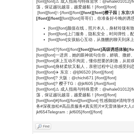
[font][font]⚠️ 成人指南与特殊需求：@whale01012[/font][/fo
荡，保证越玩越湿，越爱越黏！[/font][/font]
[font][font]✨[/font][/font]
[font][font]樱子园｜东京/大
[/font][/font]
[font][font]哥哥们，你准备好今晚的诱惑了吗？
[font][font]颜值在线，照片本人，身材玲珑有致，
[font][font]上门服务，隐私安全，时间弹性，配合你
[font][font]女孩贴心互动，从微醺的聊天到床上的
[font][font]?[/font][/font]
[font][font]高级诱惑体验[/fon
[font][font]一进房，她的眼神就勾住你，娇嗔、撒娇、坏
[font][font]床上互动不拘泥，懂你想要的刺激，从前戏到
[font][font]身材柔软又黏人，亲密过程中让你感受到恋人般的甜蜜与挑逗
[font][font]✈️ 东京：@lj96520 [/font][/font]
[font][font]? 大阪：@chichi671 [/font][/font]
[font][font]? 樱子TG：@jkf605 [/font][/font]
[font][font]⚠️ 成人指南与特殊需求：@whale01012[/font][/fo
荡，保证越玩越湿，越爱越黏！[/font][/font]
[font][font]#[/font][/font][font
务#深夜放松#高品质服务#真实照片#无雷体验#大人の时
jkf654Telegram：jkf605[/font][/font]
Find