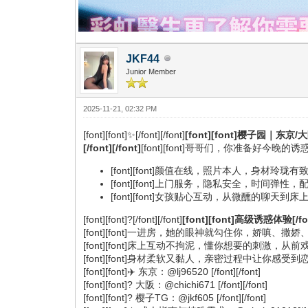
JKF44
Junior Member
2025-11-21, 02:32 PM
[font][font]✨[/font][/font]
[font][font]樱子园｜东京/大阪
[/font][/font]
[font][font]哥哥们，你准备好今晚的诱惑了吗？
[font][font]颜值在线，照片本人，身材玲珑有致，
[font][font]上门服务，隐私安全，时间弹性，配合你
[font][font]女孩贴心互动，从微醺的聊天到床上的
[font][font]?[/font][/font]
[font][font]高级诱惑体验[/fon
[font][font]一进房，她的眼神就勾住你，娇嗔、撒娇、坏
[font][font]床上互动不拘泥，懂你想要的刺激，从前戏到
[font][font]身材柔软又黏人，亲密过程中让你感受到恋人般的甜蜜与挑逗
[font][font]✈️ 东京：@lj96520 [/font][/font]
[font][font]? 大阪：@chichi671 [/font][/font]
[font][font]? 樱子TG：@jkf605 [/font][/font]