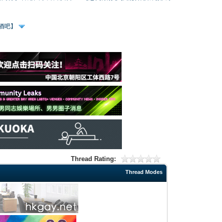
、酒吧】
Thread Rating:
Thread Modes