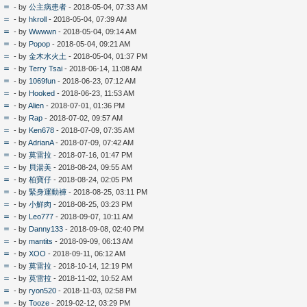
＝＝
- by
公主病患者
- 2018-05-04, 07:33 AM
＝＝
- by
hkroll
- 2018-05-04, 07:39 AM
＝＝
- by
Wwwwn
- 2018-05-04, 09:14 AM
＝＝
- by
Popop
- 2018-05-04, 09:21 AM
＝＝
- by
金木水火土
- 2018-05-04, 01:37 PM
＝＝
- by
Terry Tsai
- 2018-06-14, 11:08 AM
＝＝
- by
1069fun
- 2018-06-23, 07:12 AM
＝＝
- by
Hooked
- 2018-06-23, 11:53 AM
＝＝
- by
Alien
- 2018-07-01, 01:36 PM
＝＝
- by
Rap
- 2018-07-02, 09:57 AM
＝＝
- by
Ken678
- 2018-07-09, 07:35 AM
＝＝
- by
AdrianA
- 2018-07-09, 07:42 AM
＝＝
- by
莫雷拉
- 2018-07-16, 01:47 PM
＝＝
- by
貝湯美
- 2018-08-24, 09:55 AM
＝＝
- by
柏寶仔
- 2018-08-24, 02:05 PM
＝＝
- by
緊身運動褲
- 2018-08-25, 03:11 PM
＝＝
- by
小鮮肉
- 2018-08-25, 03:23 PM
＝＝
- by
Leo777
- 2018-09-07, 10:11 AM
＝＝
- by
Danny133
- 2018-09-08, 02:40 PM
＝＝
- by
mantits
- 2018-09-09, 06:13 AM
＝＝
- by
XOO
- 2018-09-11, 06:12 AM
＝＝
- by
莫雷拉
- 2018-10-14, 12:19 PM
＝＝
- by
莫雷拉
- 2018-11-02, 10:52 AM
＝＝
- by
ryon520
- 2018-11-03, 02:58 PM
＝＝
- by
Tooze
- 2019-02-12, 03:29 PM