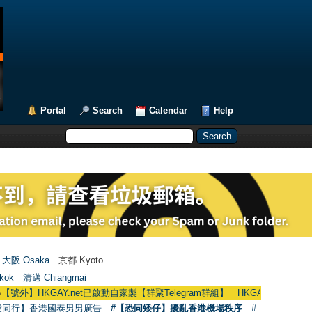
Portal
Search
Calendar
Help
大阪 Osaka
京都 Kyoto
kok
清邁 Chiangmai
GAY.net已啟動自家製【群聚Telegram群組】 HKGAY.net has already opened 
愛同行】香港國泰男男廣告
#【恐同矮仔】擾亂香港機場秩序
#