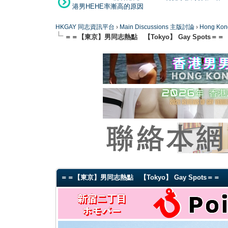
港男HEHE率漸高的原因
HKGAY 同志資訊平台
›
Main Discussions 主版討論
›
Hong K
＝＝【東京】男同志熱點 【Tokyo】 Gay Spots＝＝
0 Vote(s) - 0 Average
1
2
3
4
5
＝＝【東京】男同志熱點 【Tokyo】 Gay Spots＝＝