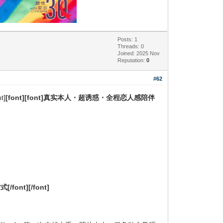
Posts: 1
Threads: 0
Joined: 2025 Nov
Reputation:
0
#62
nt]
[font][font]真实本人・超诱惑・全程恋人感陪伴
[/font][/font]