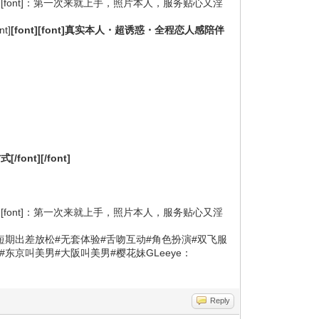
ont][font]：第一次来就上手，照片本人，服务贴心又淫
nt]
[font][font]真实本人・超诱惑・全程恋人感陪伴
[/font][/font]
ont][font]：第一次来就上手，照片本人，服务贴心又淫
送#激情夜晚#短期出差放松#无套体验#舌吻互动#角色扮演#双飞服
#东京叫美男#大阪叫美男#樱花妹GLeeye：
Reply