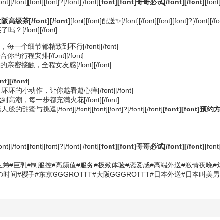
nt][font][font]?[/font][/font]
[font][font]哥哥必试[/font][/font]
[f
阪高级茶[/font][/font]
[font][font]配送✨[/font][/font][font][font]?[/font][/fo
[/font][/font]
每一个细节都精致到不行[/font][/font]
的行程安排[/font][/font]
亲密接触，全程女友感[/font][/font]
t][/font]
坏的小动作，让你越看越心痒[/font][/font]
高潮，每一步都充满火花[/font][/font]
[/font][/font][font][font]?[/font][/font]
[font][font]预约方式
nt][font][font]?[/font][/font]
[font][font]哥哥必试[/font][/font]
[f
][font] 性感御姐#清纯学生弟#巨乳#制服控#高颜值#服务#极致体验#恋爱感#高端外
间#樱子#东京GGGROTTT#大阪GGGROTTT#日本外送#日本叫美男