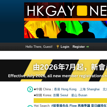
Hello There, Guest!
Login
Register
■中國 China：
香港 Hong Kong
上海 Shanghai
北京
■韓國 Korea:
首爾 Seou
l
釜山 Busan
Hot Search:
#前香港先生 Flow 再捲爭議 昔日鍾培生