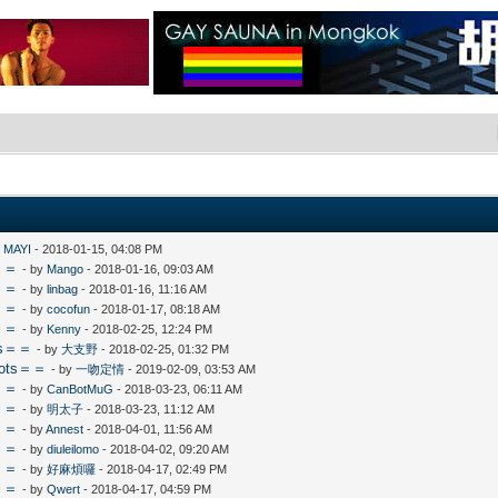
y
MAYI
- 2018-01-15, 04:08 PM
＝＝
- by
Mango
- 2018-01-16, 09:03 AM
＝＝
- by
linbag
- 2018-01-16, 11:16 AM
＝＝
- by
cocofun
- 2018-01-17, 08:18 AM
＝＝
- by
Kenny
- 2018-02-25, 12:24 PM
ts＝＝
- by
大支野
- 2018-02-25, 01:32 PM
ots＝＝
- by
一吻定情
- 2019-02-09, 03:53 AM
＝＝
- by
CanBotMuG
- 2018-03-23, 06:11 AM
＝＝
- by
明太子
- 2018-03-23, 11:12 AM
＝＝
- by
Annest
- 2018-04-01, 11:56 AM
＝＝
- by
diuleilomo
- 2018-04-02, 09:20 AM
＝＝
- by
好麻煩囉
- 2018-04-17, 02:49 PM
＝＝
- by
Qwert
- 2018-04-17, 04:59 PM