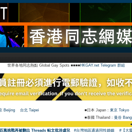
世界各地同志熱點 Global Gay Spots ■■■■
HKGAY.net Telegram 群組
 Beijing
台北 Taipei
■日本 Japan：
東京 Tokyo
■泰國 Thailand：
曼谷 Bang
●
【號外】HK
百萬挑戰再被翻出 Threads 帖文批涉虐兒
#台灣地區通過同性婚姻
#【大