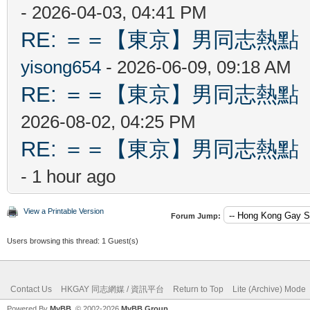
- 2026-04-03, 04:41 PM
RE: ＝＝【東京】男同志熱點 【T
yisong654
- 2026-06-09, 09:18 AM
RE: ＝＝【東京】男同志熱點 【T
2026-08-02, 04:25 PM
RE: ＝＝【東京】男同志熱點 【T
- 1 hour ago
View a Printable Version
Forum Jump:
Users browsing this thread: 1 Guest(s)
Contact Us
HKGAY 同志網媒 / 資訊平台
Return to Top
Lite (Archive) Mode
Powered By
MyBB
, © 2002-2026
MyBB Group
.