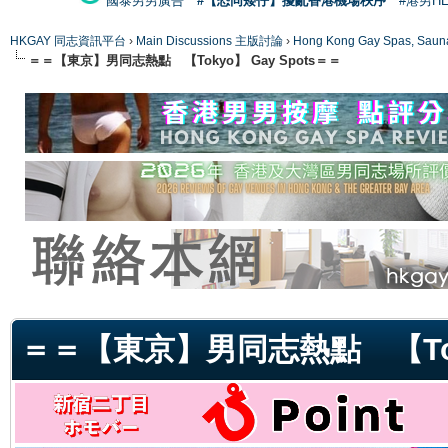
國泰男男廣告
#【恐同矮仔】擾亂香港機場秩序
#港男H
HKGAY 同志資訊平台
›
Main Discussions 主版討論
›
Hong Kong Gay Spas
＝＝【東京】男同志熱點 【Tokyo】 Gay Spots＝＝
ge
＝＝【東京】男同志熱點 【Toky