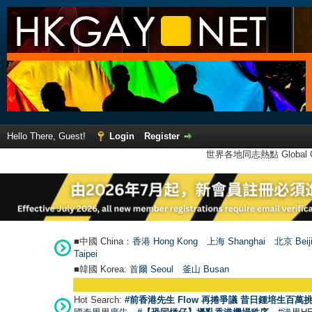
Hello There, Guest!
Login
Register
世界各地同志熱點 Global Ga
■中國 China：
香港 Hong Kong
上海 Shanghai
北京 Beij
Taipei
■韓國 Korea:
首爾 Seou
l
釜山 Busan
●
【號外】HKG
Hot Search:
#前香港先生 Flow 再捲爭議 昔日鍾培生百萬挑