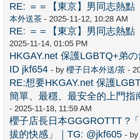
RE: ＝＝【東京】男同志熱點 【T
本外送茶
- 2025-11-12, 10:28 AM
RE: ＝＝【東京】男同志熱點 【T
2025-11-14, 01:05 PM
HKGAY.net 保護LGBTQ+弟の舒
ID jkf654
- by
櫻子日本外送/茶
- 2
RE:想要HKGAY.net 保護
簡單、最穩、最安全的上門指南✨ T
- 2025-11-18, 11:59 AM
櫻子店長日本GGGROTTT 
拔的快感」｜TG: @jkf605
- b