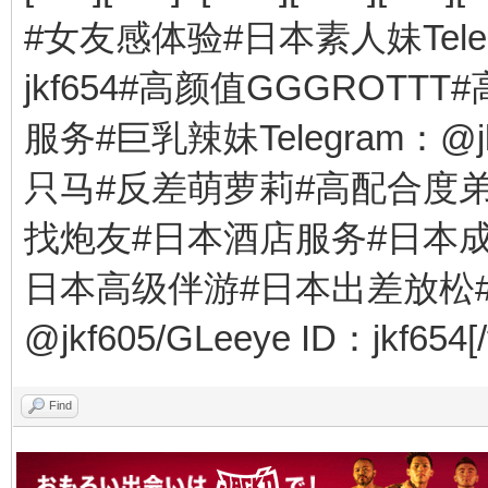
#女友感体验#日本素人妹Telegra
jkf654#高颜值GGGROT
服务#巨乳辣妹Telegram：@jkf6
只马#反差萌萝莉#高配合度
找炮友#日本酒店服务#日本
日本高级伴游#日本出差放松#日
@jkf605/GLeeye ID：jkf654[/fo
Find