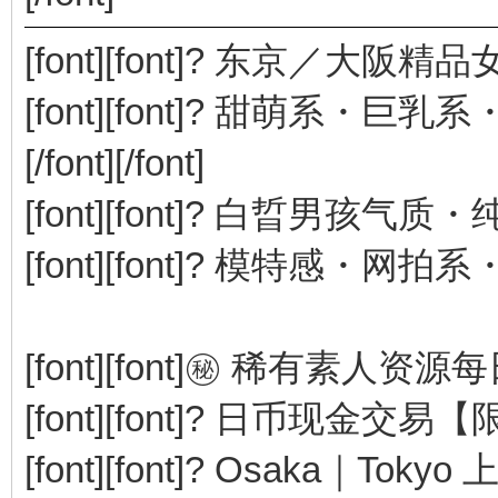
[font][font]? 东京／大阪精品女孩名
[font][font]? 甜萌系
[/font][/font]
[font][font]? 白晢男孩气质・
[font][font]? 模特感・网拍系・
[font][font]㊙️ 稀有素人资源每日更
[font][font]? 日币现金交易【限日
[font][font]? Osaka｜Tokyo 