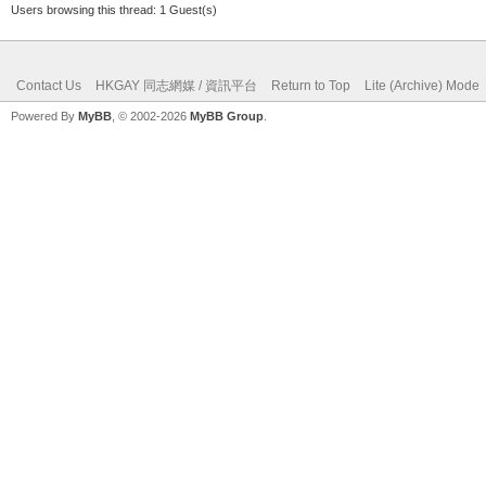
Users browsing this thread: 1 Guest(s)
Contact Us
HKGAY 同志網媒 / 資訊平台
Return to Top
Lite (Archive) Mode
Powered By
MyBB
, © 2002-2026
MyBB Group
.