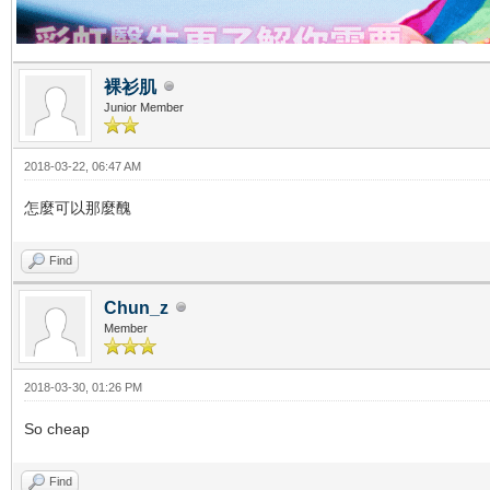
裸衫肌
Junior Member
2018-03-22, 06:47 AM
怎麼可以那麼醜
Find
Chun_z
Member
2018-03-30, 01:26 PM
So cheap
Find