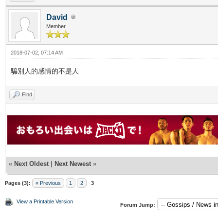
David
Member
2018-07-02, 07:14 AM
騙別人的感情的不是人
Find
«
Next Oldest
|
Next Newest
»
Pages (3):
« Previous
1
2
3
View a Printable Version
Forum Jump: