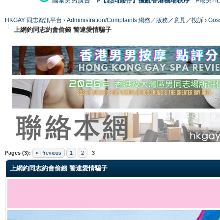
國泰男男廣告
#【恐同矮仔】擾亂香港機場秩序
#港男H
HKGAY 同志資訊平台
›
Administration/Complaints 網務／版務／意見／投訴
›
Gos
上網釣同志約會偷錢 警逮愛情騙子
ge
Pages (3):
« Previous
1
2
3
上網釣同志約會偷錢 警逮愛情騙子