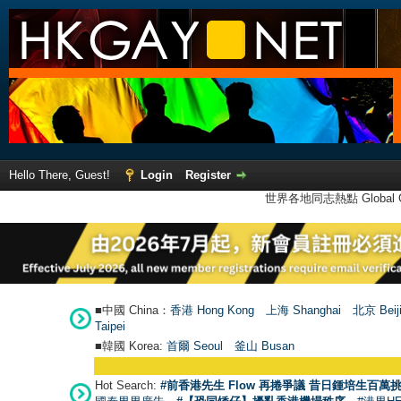
Hello There, Guest!
Login
Register
世界各地同志熱點 Global Ga
■中國 China：
香港 Hong Kong
上海 Shanghai
北京 Beij
Taipei
■韓國 Korea:
首爾 Seou
l
釜山 Busan
Hot Search:
#前香港先生 Flow 再捲爭議 昔日鍾培生百萬挑