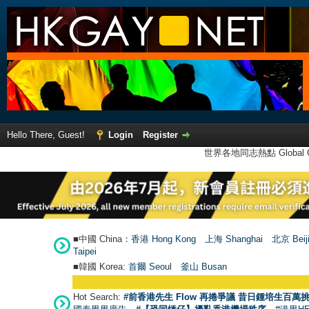
Hello There, Guest!
Login
Register
世界各地同志熱點 Global Ga
■中國 China：
香港 Hong Kong
上海 Shanghai
北京 Beij
Taipei
■韓國 Korea:
首爾 Seou
l
釜山 Busan
●
【號外
Hot Search:
#前香港先生 Flow 再捲爭議 昔日鍾培生百萬挑