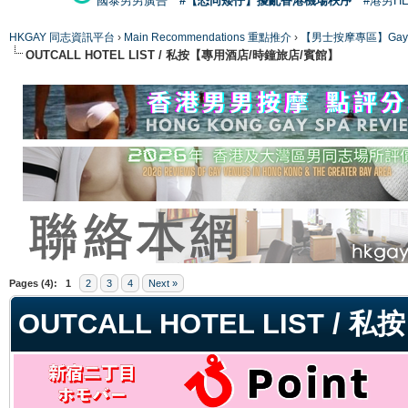
國泰男男廣告
#【恐同矮仔】擾亂香港機場秩序
#港男H
HKGAY 同志資訊平台
›
Main Recommendations 重點推介
›
【男士按摩專區】Gay Mas
OUTCALL HOTEL LIST / 私按【專用酒店/時鐘旅店/賓館】
ge
Pages (4):
1
2
3
4
Next »
OUTCALL HOTEL LIST 