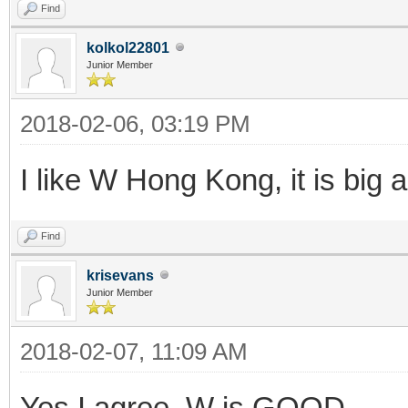
Find
kolkol22801
Junior Member
2018-02-06, 03:19 PM
I like W Hong Kong, it is big
Find
krisevans
Junior Member
2018-02-07, 11:09 AM
Yes I agree, W is GOOD