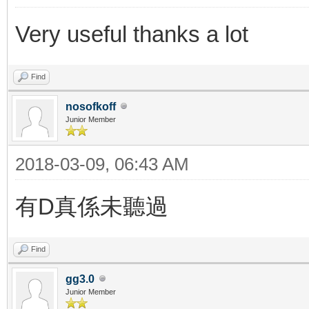
Very useful thanks a lot
Find
nosofkoff
Junior Member
2018-03-09, 06:43 AM
有D真係未聽過
Find
gg3.0
Junior Member