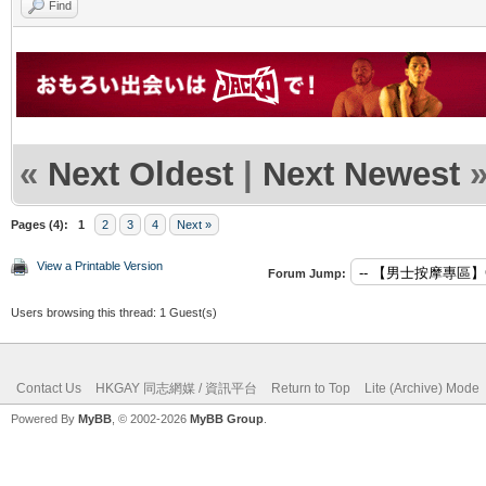
Find
«
Next Oldest
|
Next Newest
Pages (4):
1
2
3
4
Next »
View a Printable Version
Forum Jump:
Users browsing this thread: 1 Guest(s)
Contact Us
HKGAY 同志網媒 / 資訊平台
Return to Top
Lite (Archive) Mode
Powered By
MyBB
, © 2002-2026
MyBB Group
.