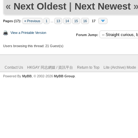
«
Next Oldest
|
Next Newest
Pages (17):
« Previous
1
...
13
14
15
16
17
View a Printable Version
Forum Jump:
Users browsing this thread: 21 Guest(s)
Contact Us
HKGAY 同志網媒 / 資訊平台
Return to Top
Lite (Archive) Mode
Powered By
MyBB
, © 2002-2026
MyBB Group
.