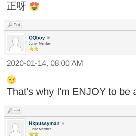
正呀
Find
QQboy
Junior Member
2020-01-14, 08:00 AM
That's why I'm ENJOY to be 
Find
Hkpussyman
Junior Member