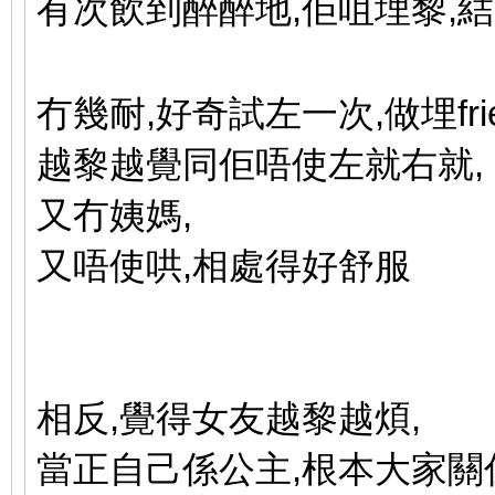
有次飲到醉醉地,佢咀埋黎,
冇幾耐,好奇試左一次,做埋friends 
越黎越覺同佢唔使左就右就,
又冇姨媽,
又唔使哄,相處得好舒服
相反,覺得女友越黎越煩,
當正自己係公主,根本大家關