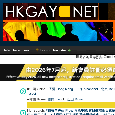
Hello There, Guest!
Login
Register
世界各地同志熱點 Global Ga
■中國 China：
香港 Hong Kong
上海 Shanghai
北京 Beij
Taipei
■韓國 Korea:
首爾 Seou
l
釜山 Busan
Hot Search:
#前香港先生 Flow 再捲爭議 昔日鍾培生百萬挑