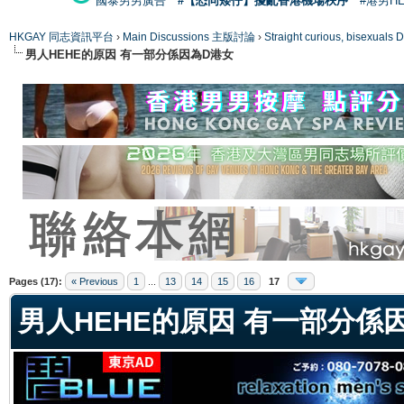
國泰男男廣告
#【恐同矮仔】擾亂香港機場秩序
#港男H
HKGAY 同志資訊平台
›
Main Discussions 主版討論
›
Straight curious, bise
男人HEHE的原因 有一部分係因為D港女
ge
Pages (17):
« Previous
1
...
13
14
15
16
17
男人HEHE的原因 有一部分係