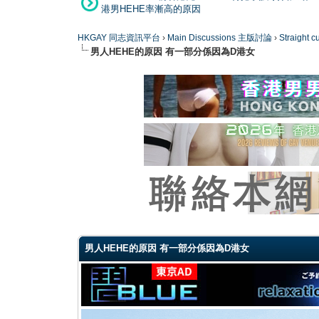
港男HEHE率漸高的原因
HKGAY 同志資訊平台
›
Main Discussions 主版討論
›
Straight
男人HEHE的原因 有一部分係因為D港女
0 Vote(s) - 0 Average
1
2
3
4
5
男人HEHE的原因 有一部分係因為D港女