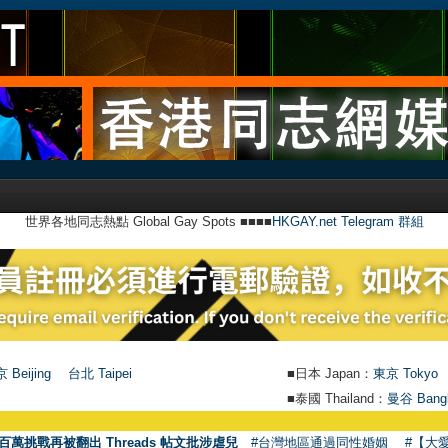
世界各地同志熱點 Global Gay Spots ■■■■
HKGAY.net Telegram 群組
 Beijing
台北 Taipei
■日本 Japan：
東京 Tokyo
■泰國 Thailand：
曼谷 Bang
●
【號外】HKG
百萬挑戰再被翻出 Threads 帖文批涉虐兒
#台灣地區通過同性婚姻
#【大