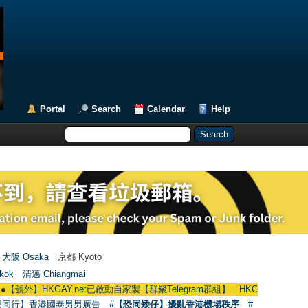
Portal
Search
Calendar
Help
大阪 Osaka
京都 Kyoto
kok
清邁 Chiangmai
AY.net已啟動自家製【群聚Telegram群組】 HKGAY.net has already opened a 
愛同行】香港國泰男男廣告
#【恐同矮仔】擾亂香港機場秩序
#