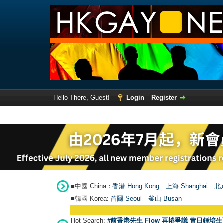
Hello There, Guest!
Login
Register
■中國 China：
香港 Hong Kong
上海 Shanghai
北京
■韓國 Korea:
首爾 Seou
l
釜山 Busan
Hot Search:
#前香港先生 Flow 再捲爭議 昔日鍾培生