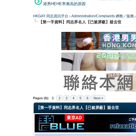
港男HEHE率漸高的原因
HKGAY 同志資訊平台
›
Administration/Complaints 網務
【第一手資料】同志界名人【已被屏蔽】疑去世
0 Vote(s) - 0 Average
1
2
3
4
5
Pages (6):
1
2
3
4
5
6
Next »
【第一手資料】同志界名人【已被屏蔽】疑去世