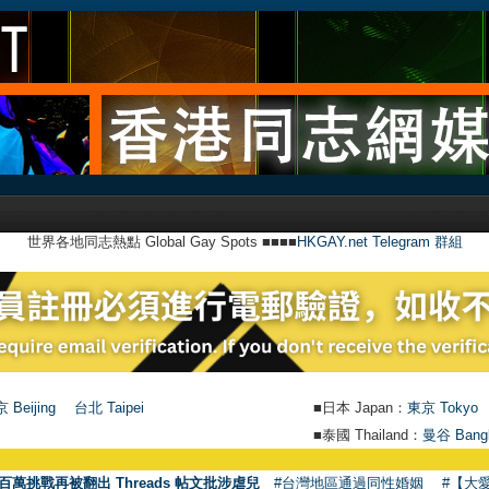
世界各地同志熱點 Global Gay Spots ■■■■
HKGAY.net Telegram 群組
 Beijing
台北 Taipei
■日本 Japan：
東京 Tokyo
■泰國 Thailand：
曼谷 Bang
●
【號外
百萬挑戰再被翻出 Threads 帖文批涉虐兒
#台灣地區通過同性婚姻
#【大