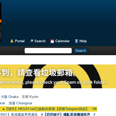
Portal
Search
Calendar
Help
大阪 Osaka
京都 Kyoto
kok
清邁 Chiangmai
】HKGAY.net已啟動自家製【群聚Telegram群組】 HKGAY.net has already open
愛同行】香港國泰男男廣告
#【恐同矮仔】擾亂香港機場秩序
#