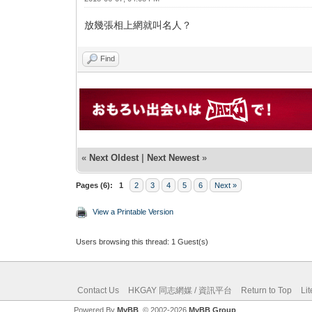
放幾張相上網就叫名人？
Find
«
Next Oldest
|
Next Newest
»
Pages (6):
1
2
3
4
5
6
Next »
View a Printable Version
Users browsing this thread: 1 Guest(s)
Contact Us
HKGAY 同志網媒 / 資訊平台
Return to Top
Li
Powered By
MyBB
, © 2002-2026
MyBB Group
.