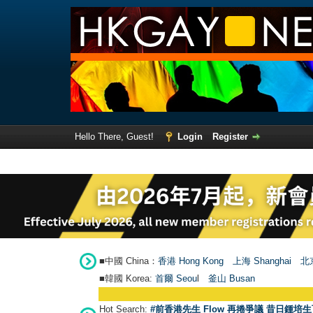
Hello There, Guest!
Login
Register
■中國 China：
香港 Hong Kong
上海 Shanghai
北京
■韓國 Korea:
首爾 Seou
l
釜山 Busan
Hot Search:
#前香港先生 Flow 再捲爭議 昔日鍾培生