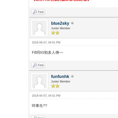
Find
blue2sky
Junior Member
2018-06-07, 04:01 PM
FB同IG勁多人傳~~
Find
funfunhk
Junior Member
2018-06-07, 04:01 PM
咩事先??