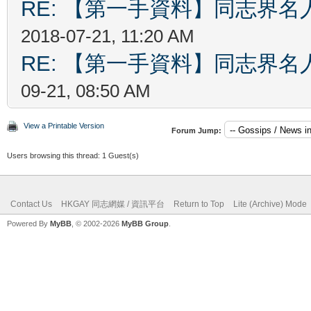
RE: 【第一手資料】同志界
2018-07-21, 11:20 AM
RE: 【第一手資料】同志界
09-21, 08:50 AM
View a Printable Version
Forum Jump:
Users browsing this thread: 1 Guest(s)
Contact Us
HKGAY 同志網媒 / 資訊平台
Return to Top
Lite (Archive) Mode
Powered By
MyBB
, © 2002-2026
MyBB Group
.