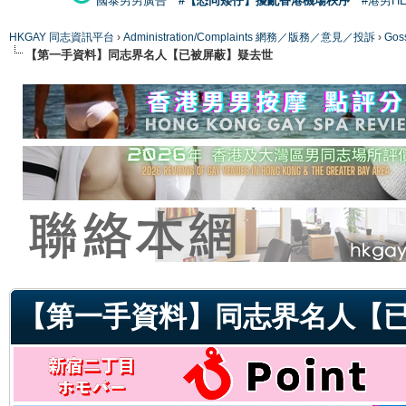
國泰男男廣告
#【恐同矮仔】擾亂香港機場秩序
#港男H
HKGAY 同志資訊平台
›
Administration/Complaints 網務／版務／意見／投訴
›
Gos
【第一手資料】同志界名人【已被屏蔽】疑去世
ge
【第一手資料】同志界名人【