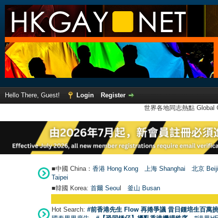
Hello There, Guest!
Login
Register
世界各地同志熱點 Global Ga
■中國 China：
香港 Hong Kong
上海 Shanghai
北京 Beij
Taipei
■韓國 Korea:
首爾 Seou
l
釜山 Busan
Hot Search:
#前香港先生 Flow 再捲爭議 昔日鍾培生百萬挑