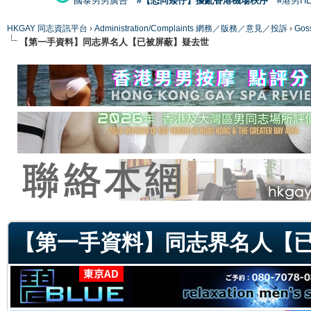
國泰男男廣告
#【恐同矮仔】擾亂香港機場秩序
#港男H
HKGAY 同志資訊平台
›
Administration/Complaints 網務／版務／意見／投訴
›
Gos
【第一手資料】同志界名人【已被屏蔽】疑去世
ge
【第一手資料】同志界名人【