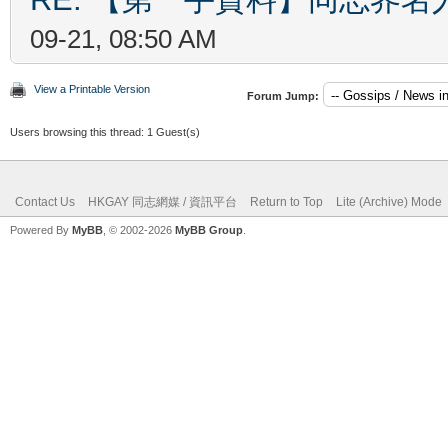
09-21, 08:50 AM
View a Printable Version
Forum Jump:
Users browsing this thread: 1 Guest(s)
Contact Us
HKGAY 同志網媒 / 資訊平台
Return to Top
Lite (Archive) Mode
Powered By
MyBB
, © 2002-2026
MyBB Group
.