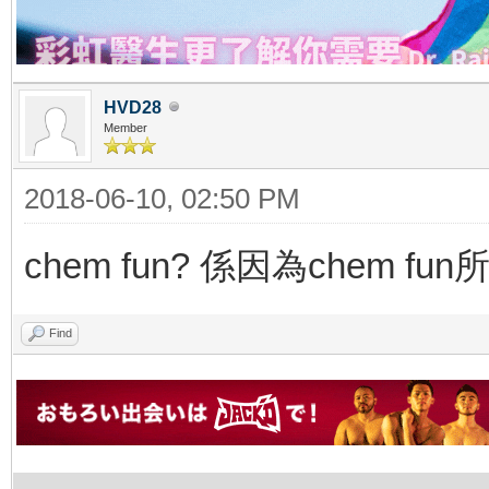
HVD28
Member
2018-06-10, 02:50 PM
chem fun? 係因為chem fun所
Find