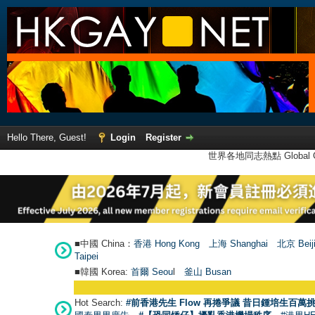
Hello There, Guest!
Login
Register
世界各地同志熱點 Global Ga
■中國 China：
香港 Hong Kong
上海 Shanghai
北京 Beij
Taipei
■韓國 Korea:
首爾 Seou
l
釜山 Busan
Hot Search:
#前香港先生 Flow 再捲爭議 昔日鍾培生百萬挑