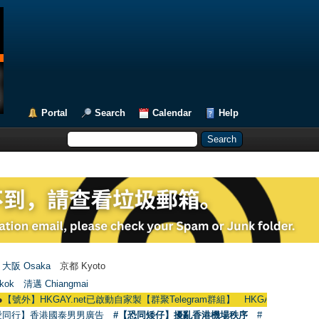
Portal
Search
Calendar
Help
大阪 Osaka
京都 Kyoto
kok
清邁 Chiangmai
HKGAY.net已啟動自家製【群聚Telegram群組】 HKGAY.net has already opened
愛同行】香港國泰男男廣告
#【恐同矮仔】擾亂香港機場秩序
#