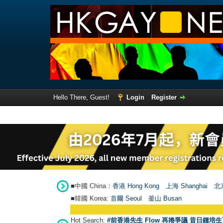
Hello There, Guest!
Login
Register
■中國 China：
香港 Hong Kong
上海 Shanghai
北京
■韓國 Korea:
首爾 Seou
l
釜山 Busan
Hot Search:
#前香港先生 Flow 再捲爭議 昔日鍾培生