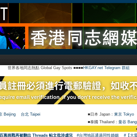
世界各地同志熱點 Global Gay Spots ■■■■
HKGAY.net Telegram 群組
 Beijing
台北 Taipei
■日本 Japan：
東京 Tokyo
■泰國 Thailand：
曼谷 Bang
●
【號外】
百萬挑戰再被翻出 Threads 帖文批涉虐兒
#台灣地區通過同性婚姻
#【大