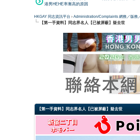
港男HEHE率漸高的原因
HKGAY 同志資訊平台
›
Administration/Complaints 網務
【第一手資料】同志界名人【已被屏蔽】疑去世
0 Vote(s) - 0 Average
1
2
3
4
5
【第一手資料】同志界名人【已被屏蔽】疑去世