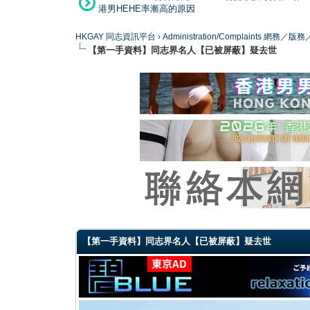
港男HEHE率漸高的原因
HKGAY 同志資訊平台
›
Administration/Complaints 網務
【第一手資料】同志界名人【已被屏蔽】疑去世
0 Vote(s) - 0 Average
1
2
3
4
5
【第一手資料】同志界名人【已被屏蔽】疑去世