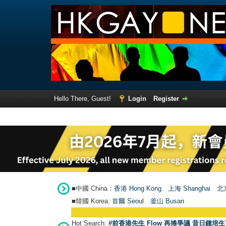
Hello There, Guest!
Login
Register
■中國 China：
香港 Hong Kong
上海 Shanghai
北京
■韓國 Korea:
首爾 Seou
l
釜山 Busan
Hot Search:
#前香港先生 Flow 再捲爭議 昔日鍾培生