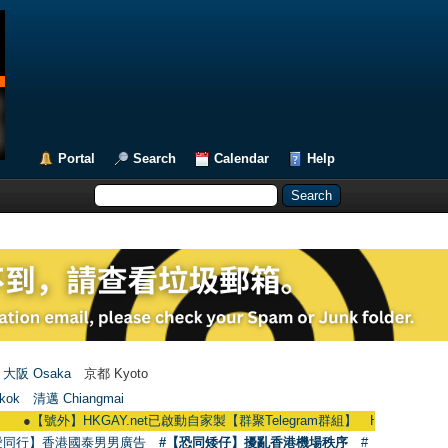
Portal
Search
Calendar
Help
大阪 Osaka
京都 Kyoto
kok
清邁 Chiangmai
號外】HKGAY.net已啟動自家製【群聚Telegram群組】 HKGAY.net has already op
愛同行】香港國泰男男廣告
#【恐同矮仔】擾亂香港機場秩序
#