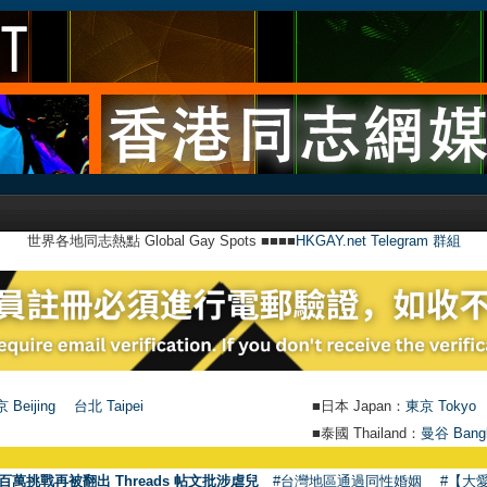
世界各地同志熱點 Global Gay Spots ■■■■
HKGAY.net Telegram 群組
 Beijing
台北 Taipei
■日本 Japan：
東京 Tokyo
■泰國 Thailand：
曼谷 Bang
●
【
百萬挑戰再被翻出 Threads 帖文批涉虐兒
#台灣地區通過同性婚姻
#【大