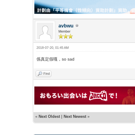
avbwu
Member
2018-07-20, 01:45 AM
係真定假嘎，so sad
Find
«
Next Oldest
|
Next Newest
»