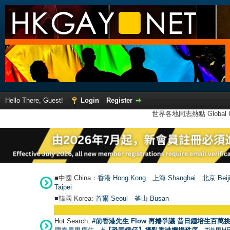
Hello There, Guest!
Login
Register
世界各地同志熱點 Global Ga
■中國 China：
香港 Hong Kong
上海 Shanghai
北京 Beij
Taipei
■韓國 Korea:
首爾 Seou
l
釜山 Busan
Hot Search:
#前香港先生 Flow 再捲爭議 昔日鍾培生百萬挑