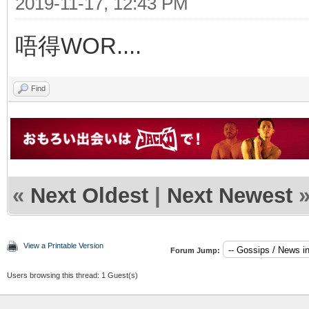
2019-11-17, 12:43 PM
唔得WOR....
Find
«
Next Oldest
|
Next Newest
View a Printable Version
Forum Jump:
Users browsing this thread: 1 Guest(s)