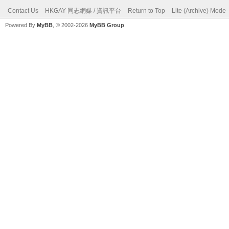
Contact Us
HKGAY 同志網媒 / 資訊平台
Return to Top
Lite (Archive) Mode
Powered By
MyBB
, © 2002-2026
MyBB Group
.