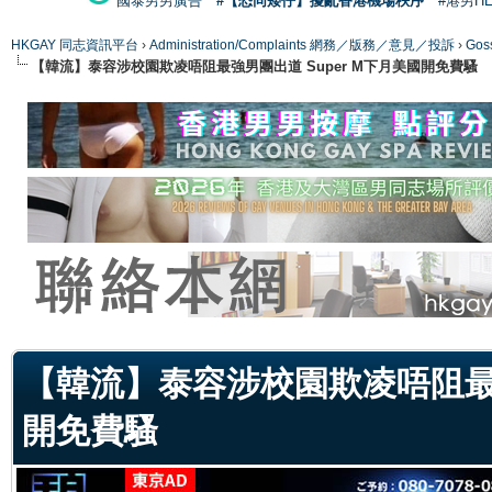
國泰男男廣告
#【恐同矮仔】擾亂香港機場秩序
#港男H
HKGAY 同志資訊平台
›
Administration/Complaints 網務／版務／意見／投訴
›
Gos
【韓流】泰容涉校園欺凌唔阻最強男團出道 Super M下月美國開免費騷
ge
【韓流】泰容涉校園欺凌唔阻最強
開免費騷