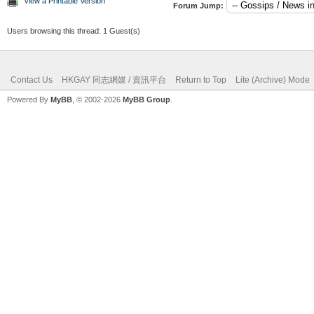
View a Printable Version
Forum Jump:
Users browsing this thread: 1 Guest(s)
Contact Us
HKGAY 同志網媒 / 資訊平台
Return to Top
Lite (Archive) Mode
Powered By
MyBB
, © 2002-2026
MyBB Group
.