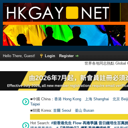
Hello There, Guest!
Login
Register
世界各地同志熱點 Global Ga
■中國 China：
香港 Hong Kong
上海 Shanghai
北京 Beij
Taipei
■韓國 Korea:
首爾 Seou
l
釜山 Busan
Hot Search:
#前香港先生 Flow 再捲爭議 昔日鍾培生百萬挑