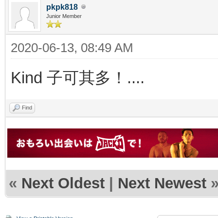
pkpk818
Junior Member
2020-06-13, 08:49 AM
Kind 子可其多！....
Find
«
Next Oldest
|
Next Newest