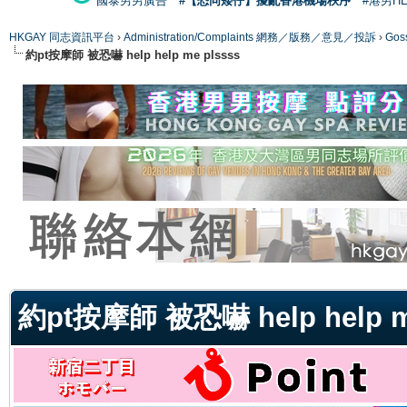
國泰男男廣告
#【恐同矮仔】擾亂香港機場秩序
#港男H
HKGAY 同志資訊平台
›
Administration/Complaints 網務／版務／意見／投訴
›
Gos
約pt按摩師 被恐嚇 help help me plssss
ge
約pt按摩師 被恐嚇 help help m