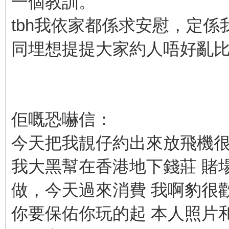
一個教訓。
tbh我依家都係求安慰，定係我
同埋想提提大家約人唔好亂比電話號
佢嘅恐嚇信：
今天把我靚仔約出來放飛機
我大黑幫在香港地下錢莊 賭
做，今天過來消費 我啊豹很
你要保佑你玩的起 本人照片和