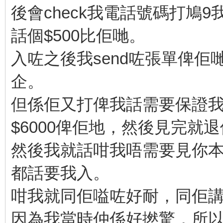
後會check我電話號碼打鳩9
話個$500比佢哋。
入咗之後我send咗張單俾
企。
但係佢又打俾我話需要保證我唔
$6000俾佢地，然後見完就
然後我就話咁我唔需要見你本
都話要我入。
咁我就同佢嗌咗好耐，同佢講話
因為我當時仲係好撚驚，所以我