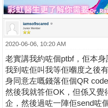
iamso9scared
Junior Member
2020-06-06, 10:20 AM
老實講我約咗個ptbf，佢
我到咗佢叫我等佢嗰度之後有
身同意左嘅錢落佢個QR cod
然後我就答佢OK，但係又覺
企，然後過咗一陣佢send咗個