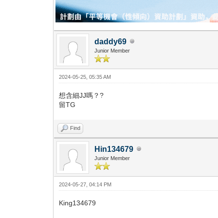
daddy69
Junior Member
2024-05-25, 05:35 AM
想含細JJ嗎？?
留TG
Find
Hin134679
Junior Member
2024-05-27, 04:14 PM
King134679