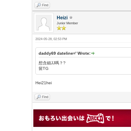
Find
Heizi
Junior Member
2024-05-28, 02:53 PM
daddy69 dateline=' Wrote:
想含細JJ嗎？?
留TG
Hei21hei
Find