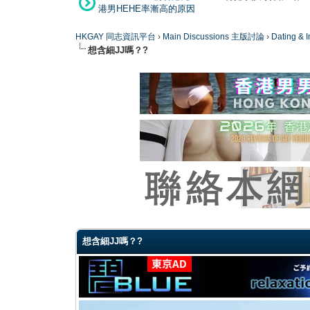
港男HEHE率漸高的原因
HKGAY 同志資訊平台
›
Main Discussions 主版討論
›
Dating
想含細JJ嗎？?
0 Vote(s) - 0 Average
1
2
3
4
5
想含細JJ嗎？?