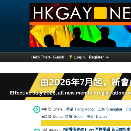
Hello There, Guest!
Login
Register
■中國 China：
香港 Hong Kong
上海 Shanghai
北京
■韓國 Korea:
首爾 Seou
l
釜山 Busan
Hot Search:
#前香港先生 Flow 再捲爭議 昔日鍾培生