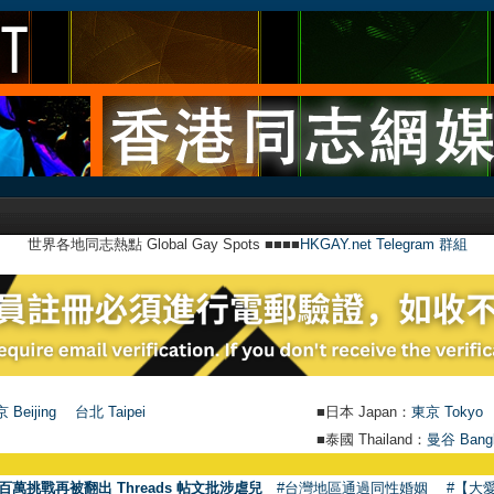
世界各地同志熱點 Global Gay Spots ■■■■
HKGAY.net Telegram 群組
 Beijing
台北 Taipei
■日本 Japan：
東京 Tokyo
■泰國 Thailand：
曼谷 Bang
百萬挑戰再被翻出 Threads 帖文批涉虐兒
#台灣地區通過同性婚姻
#【大