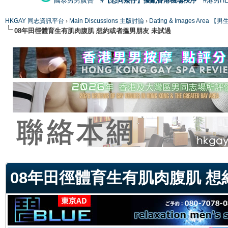
國泰男男廣告
#【恐同矮仔】擾亂香港機場秩序
#港男H
HKGAY 同志資訊平台
›
Main Discussions 主版討論
›
Dating & Images Ar
08年田徑體育生有肌肉腹肌 想約或者搵男朋友 未試過
ge
08年田徑體育生有肌肉腹肌 想