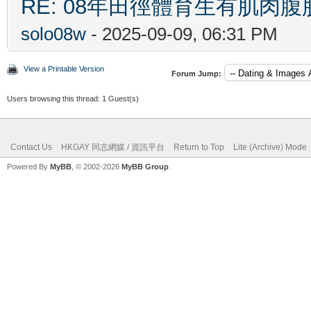
RE: 08年田徑體育生有肌肉
solo08w
- 2025-09-09, 06:31 PM
View a Printable Version
Forum Jump:
Users browsing this thread: 1 Guest(s)
Contact Us
HKGAY 同志網媒 / 資訊平台
Return to Top
Lite (Archive) Mode
Powered By
MyBB
, © 2002-2026
MyBB Group
.