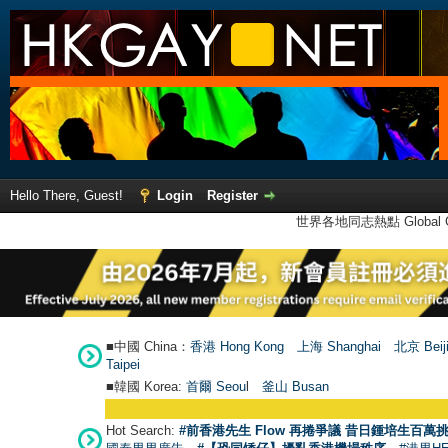
Hello There, Guest!
Login
Register
世界各地同志熱點 Global Ga
■中國 China：
香港 Hong Kong
上海 Shanghai
北京 Beij
Taipei
■韓國 Korea:
首爾 Seou
l
釜山 Busan
Hot Search:
#前香港先生 Flow 再捲爭議 昔日鍾培生百萬挑