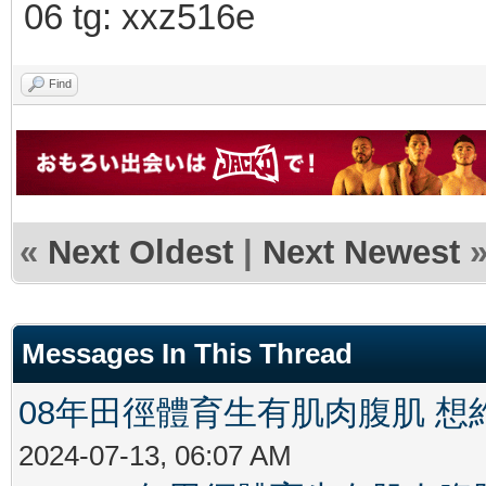
06 tg: xxz516e
Find
«
Next Oldest
|
Next Newest
Messages In This Thread
08年田徑體育生有肌肉腹肌 想
2024-07-13, 06:07 AM