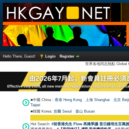
Hello There, Guest!
Login
Register
世界各地同志熱點 Global Ga
■中國 China：
香港 Hong Kong
上海 Shanghai
北京 Beij
Taipei
■韓國 Korea:
首爾 Seou
l
釜山 Busan
Hot Search:
#前香港先生 Flow 再捲爭議 昔日鍾培生百萬挑