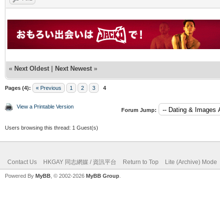
«
Next Oldest
|
Next Newest
»
Pages (4):
« Previous
1
2
3
4
View a Printable Version
Forum Jump:
Users browsing this thread: 1 Guest(s)
Contact Us
HKGAY 同志網媒 / 資訊平台
Return to Top
Lite (Archive) Mode
Powered By
MyBB
, © 2002-2026
MyBB Group
.