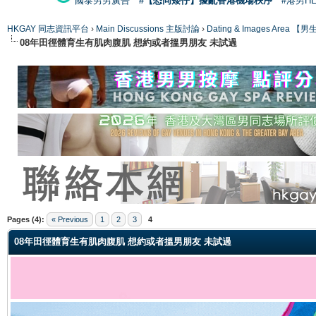
國泰男男廣告
#【恐同矮仔】擾亂香港機場秩序
#港男H
HKGAY 同志資訊平台
›
Main Discussions 主版討論
›
Dating & Images Ar
08年田徑體育生有肌肉腹肌 想約或者搵男朋友 未試過
ge
Pages (4):
« Previous
1
2
3
4
08年田徑體育生有肌肉腹肌 想約或者搵男朋友 未試過