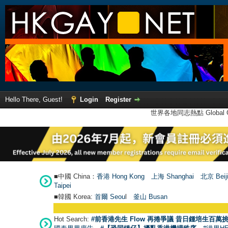
Hello There, Guest!
Login
Register
世界各地同志熱點 Global Ga
■中國 China：
香港 Hong Kong
上海 Shanghai
北京 Beij
Taipei
■韓國 Korea:
首爾 Seou
l
釜山 Busan
Hot Search:
#前香港先生 Flow 再捲爭議 昔日鍾培生百萬挑