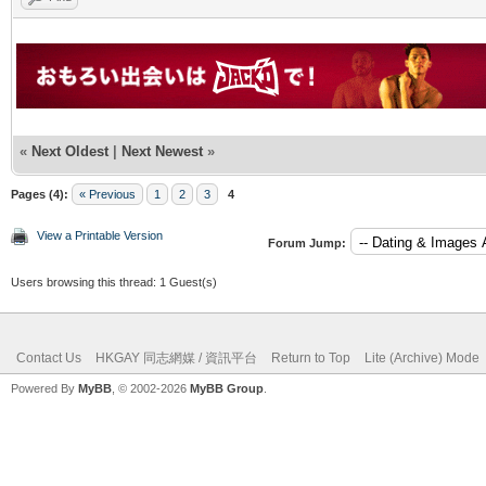
«
Next Oldest
|
Next Newest
»
Pages (4):
« Previous
1
2
3
4
View a Printable Version
Forum Jump:
Users browsing this thread: 1 Guest(s)
Contact Us
HKGAY 同志網媒 / 資訊平台
Return to Top
Lite (Archive) Mode
Powered By
MyBB
, © 2002-2026
MyBB Group
.