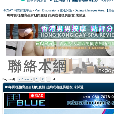
國泰男男廣告
#【恐同矮仔】擾亂香港機場秩序
#港男H
HKGAY 同志資訊平台
›
Main Discussions 主版討論
›
Dating & Images Ar
08年田徑體育生有肌肉腹肌 想約或者搵男朋友 未試過
ge
Pages (4):
« Previous
1
2
3
4
08年田徑體育生有肌肉腹肌 想約或者搵男朋友 未試過