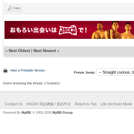
Find
«
Next Oldest
|
Next Newest
»
View a Printable Version
Forum Jump:
Users browsing this thread: 1 Guest(s)
Contact Us
HKGAY 同志網媒 / 資訊平台
Return to Top
Lite (Archive) Mode
Powered By
MyBB
, © 2002-2026
MyBB Group
.