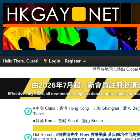
Hello There, Guest!
Login
Register
世界各地同志熱點 Global Ga
■中國 China：
香港 Hong Kong
上海 Shanghai
北京 Beij
Taipei
■韓國 Korea:
首爾 Seou
l
釜山 Busan
Hot Search:
#前香港先生 Flow 再捲爭議 昔日鍾培生百萬挑