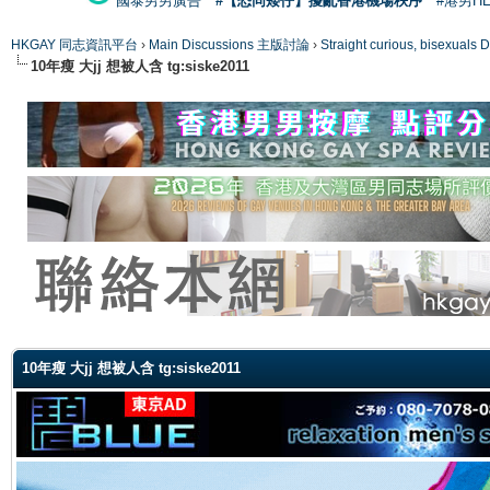
國泰男男廣告
#【恐同矮仔】擾亂香港機場秩序
#港男H
HKGAY 同志資訊平台
›
Main Discussions 主版討論
›
Straight curious, bise
10年瘦 大jj 想被人含 tg:siske2011
ge
10年瘦 大jj 想被人含 tg:siske2011