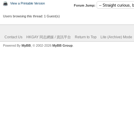
View a Printable Version
Forum Jump:
Users browsing this thread: 1 Guest(s)
Contact Us
HKGAY 同志網媒 / 資訊平台
Return to Top
Lite (Archive) Mode
Powered By
MyBB
, © 2002-2026
MyBB Group
.