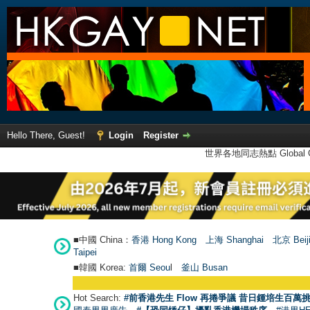
Hello There, Guest!
Login
Register
世界各地同志熱點 Global Ga
■中國 China：
香港 Hong Kong
上海 Shanghai
北京 Beij
Taipei
■韓國 Korea:
首爾 Seou
l
釜山 Busan
Hot Search:
#前香港先生 Flow 再捲爭議 昔日鍾培生百萬挑