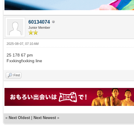
60134074
Junior Member
2025-08-07, 07:10 AM
25 178 67 pm
Fxxkingfxxking line
Find
«
Next Oldest
|
Next Newest
»