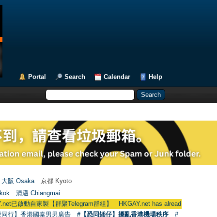
Portal
Search
Calendar
Help
大阪 Osaka
京都 Kyoto
kok
清邁 Chiangmai
動自家製【群聚Telegram群組】 HKGAY.net has already opened a home-mad
愛同行】香港國泰男男廣告
#【恐同矮仔】擾亂香港機場秩序
#