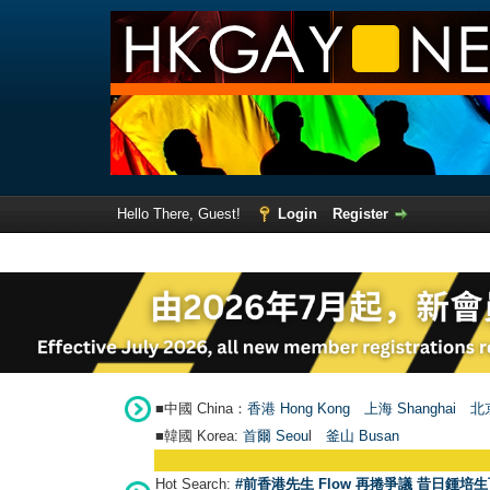
Hello There, Guest!
Login
Register
■中國 China：
香港 Hong Kong
上海 Shanghai
北京
■韓國 Korea:
首爾 Seou
l
釜山 Busan
Hot Search:
#前香港先生 Flow 再捲爭議 昔日鍾培生