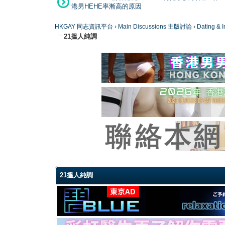
港男HEHE率漸高的原因
HKGAY 同志資訊平台
›
Main Discussions 主版討論
›
Dating
21搵人純調
0 Vote(s) - 0 Average
1
2
3
4
5
21搵人純調