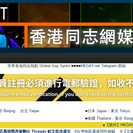
世界各地同志熱點 Global Gay Spots ■■■■
HKGAY.net Telegram 群組
 Beijing
台北 Taipei
■日本 Japan：
東京 Tokyo
■泰國 Thailand：
曼谷 Bang
●
【號外】HKGAY.net已啟
百萬挑戰再被翻出 Threads 帖文批涉虐兒
#台灣地區通過同性婚姻
#【大