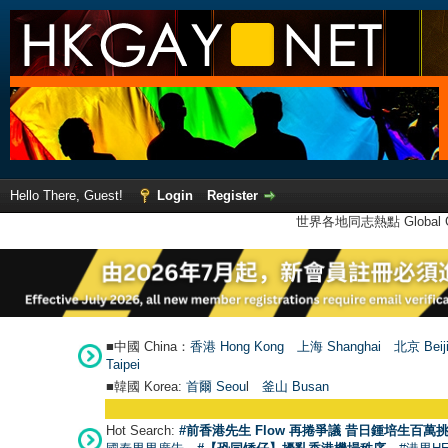
Hello There, Guest!
Login
Register
世界各地同志熱點 Global Ga
■中國 China：
香港 Hong Kong
上海 Shanghai
北京 Beij
Taipei
■韓國 Korea:
首爾 Seou
l
釜山 Busan
Hot Search:
#前香港先生 Flow 再捲爭議 昔日鍾培生百萬挑