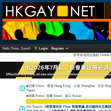
Hello There, Guest!
Login
Register
世界各地同志熱點 Global Ga
■中國 China：
香港 Hong Kong
上海 Shanghai
北京 Beij
Taipei
■韓國 Korea:
首爾 Seou
l
釜山 Busan
Hot Search:
#前香港先生 Flow 再捲爭議 昔日鍾培生百萬挑