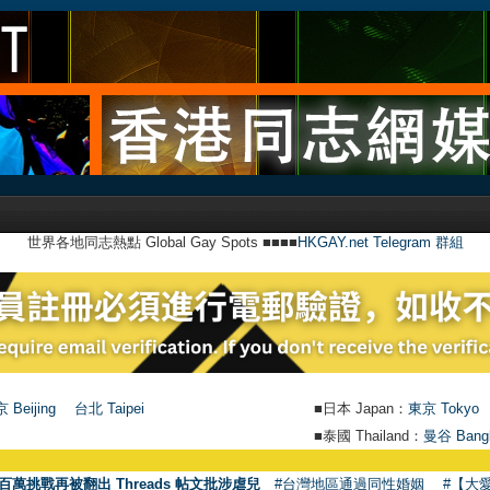
世界各地同志熱點 Global Gay Spots ■■■■
HKGAY.net Telegram 群組
 Beijing
台北 Taipei
■日本 Japan：
東京 Tokyo
■泰國 Thailand：
曼谷 Bang
百萬挑戰再被翻出 Threads 帖文批涉虐兒
#台灣地區通過同性婚姻
#【大