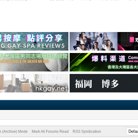
te (Archive) Mode
Mark All Forums Read
RSS Syndication