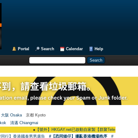
Portal
Search
Calendar
Help
大阪 Osaka
京都 Kyoto
kok
清邁 Chiangmai
●
【號外】HKGAY.net已啟動自家製【群聚Telegram群組】 HKGAY.net h
愛同行】香港國泰男男廣告
#【恐同矮仔】擾亂香港機場秩序
#