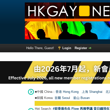
Hello There, Guest!
Login
Register
■中國 China：
香港 Hong Kong
上海 Shanghai
北京
■韓國 Korea:
首爾 Seou
l
釜山 Busan
Hot Search:
#前香港先生 Flow 再捲爭議 昔日鍾培生