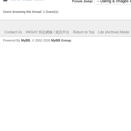
Forum Jump:
Users browsing this thread: 1 Guest(s)
Contact Us
HKGAY 同志網媒 / 資訊平台
Return to Top
Lite (Archive) Mode
Powered By
MyBB
, © 2002-2026
MyBB Group
.