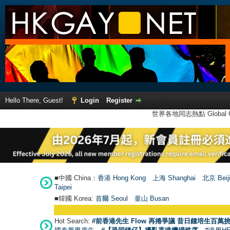
Hello There, Guest!
Login
Register
世界各地同志熱點 Global Ga
■中國 China：
香港 Hong Kong
上海 Shanghai
北京 Beij
Taipei
■韓國 Korea:
首爾 Seou
l
釜山 Busan
Hot Search:
#前香港先生 Flow 再捲爭議 昔日鍾培生百萬挑