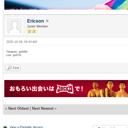
Ericson
Junior Member
2025-10-28, 09:43 AM
Telegram: gu6464
Line: gu0701
Find
«
Next Oldest
|
Next Newest
»
View a Printable Version