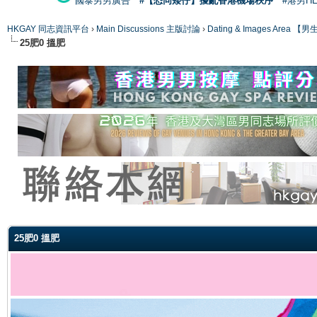
國泰男男廣告
#【恐同矮仔】擾亂香港機場秩序
#港男H
HKGAY 同志資訊平台
›
Main Discussions 主版討論
›
Dating & Images Ar
25肥0 搵肥
ge
25肥0 搵肥