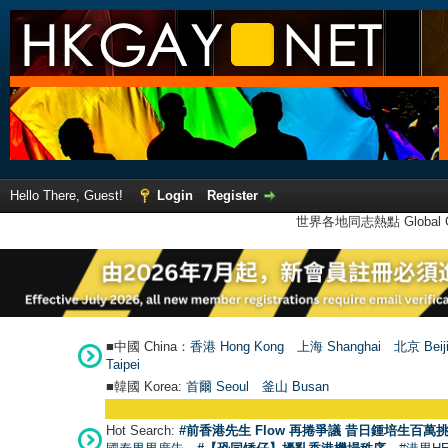
Hello There, Guest!
Login
Register
世界各地同志熱點 Global Ga
■中國 China：
香港 Hong Kong
上海 Shanghai
北京 Beij
Taipei
■韓國 Korea:
首爾 Seou
l
釜山 Busan
Hot Search:
#前香港先生 Flow 再捲爭議 昔日鍾培生百萬挑