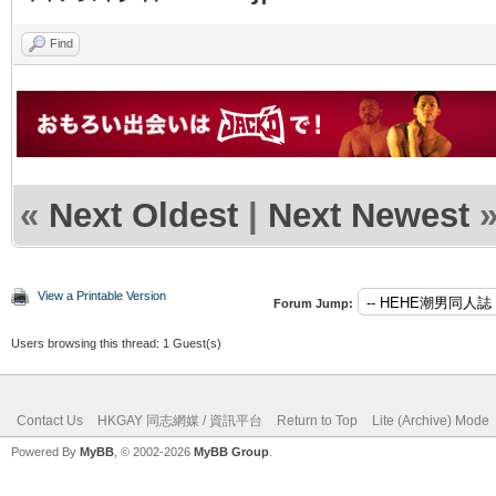
Find
«
Next Oldest
|
Next Newest
View a Printable Version
Forum Jump:
Users browsing this thread: 1 Guest(s)
Contact Us
HKGAY 同志網媒 / 資訊平台
Return to Top
Lite (Archive) Mode
Powered By
MyBB
, © 2002-2026
MyBB Group
.