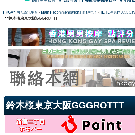
國泰男男廣告
#【恐同矮仔】擾亂香港機場秩序
#港男H
HKGAY 同志資訊平台
›
Main Recommendations 重點推介
›
HEHE潮男同人誌 Gay 
鈴木桜東京大阪GGGROTTT
ge
鈴木桜東京大阪GGGROTTT