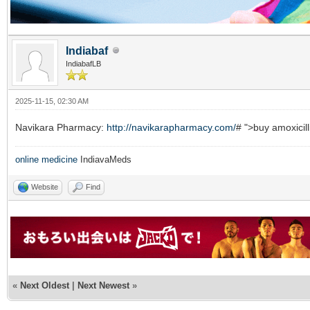
Indiabaf
IndiabafLB
2025-11-15, 02:30 AM
Navikara Pharmacy:
http://navikarapharmacy.com/
# ">buy amoxici
online medicine
IndiavaMeds
Website
Find
«
Next Oldest
|
Next Newest
»