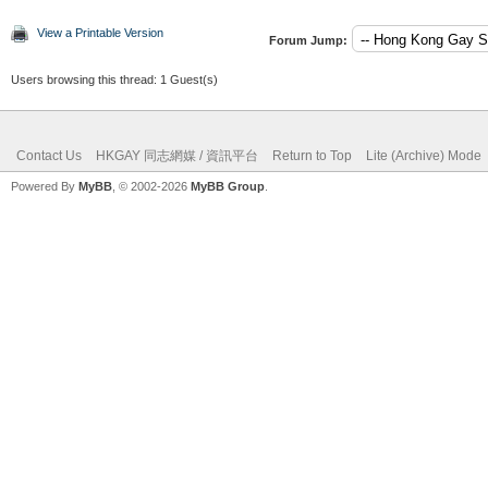
View a Printable Version
Forum Jump:
Users browsing this thread: 1 Guest(s)
Contact Us
HKGAY 同志網媒 / 資訊平台
Return to Top
Lite (Archive) Mode
Powered By
MyBB
, © 2002-2026
MyBB Group
.